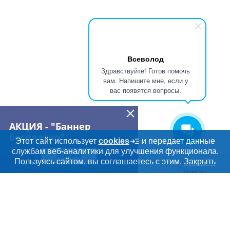
Всеволод
Здравствуйте! Готов помочь
вам. Напишите мне, если у
вас появятся вопросы.
АКЦИЯ - "Баннер
бесплатно"
Этот сайт использует
cookies
и передает данные
службам веб-аналитики для улучшения функционала.
ПЕРЕЙТИ
Пользуясь сайтом, вы соглашаетесь с этим.
Закрыть
Искать
Meatinfo.ru —
мясо и