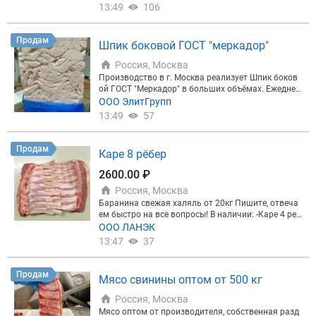
13:49
106
Продам
Шпик боковой ГОСТ "меркадор"
Россия, Москва
Производство в г. Москва реализует Шпик боков
ой ГОСТ "Меркадор" в больших объёмах. Ежеднев
ная выработка, доставка по всей РФ.
ООО ЭлитГрупп
13:49
57
Продам
Каре 8 рёбер
2600.00 ₽
Россия, Москва
Баранина свежая халяль от 20кг Пишите, отвеча
ем быстро на все вопросы! В наличии: -Каре 4 реб
ра -Каре 8 рёбер -Рёбра лента - Стейк седло -Шея с
ООО ЛАНЭК
тейк -Голень передняя -Голень задняя -Окорок б\к
13:47
37
-Лопатка б\к - Триминг -Рагу -Курдюк Привозим и
з Дагестана, КБР и КЧР Доставка обсуждается пр
и заявке.
Продам
Мясо свинины оптом от 500 кг
Россия, Москва
Мясо оптом от производителя, собственная разд