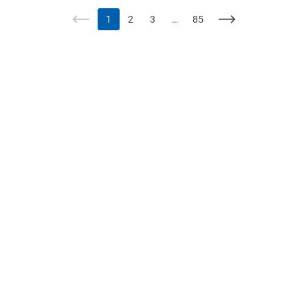
ли вопросы, Вы можете связать с нами по телефо
нам.
1
2
3
…
85