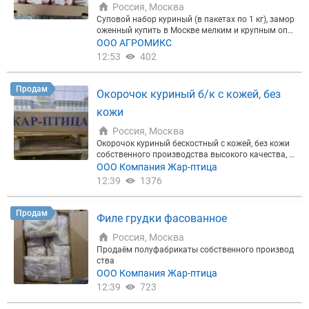
Россия, Москва
Суповой набор куриный (в пакетах по 1 кг), замор
оженный купить в Москве мелким и крупным опт
ом от производителя «Ситно». Товар в наличии.
ООО АГРОМИКС
Ждем ваших заявок. Посетите наш сайт. А также
12:53
402
в ассортименте свинина, говядина импорт, куриц
а, субпродукты, мясо утки, полуфабрикаты, карто
фель фри, пельмени, сосиски, замороженные ово
Продам
Окорочок куриный б/к с кожей, без
щи, ягоды и фрукты, овощные и компотные смеси,
масло сливочное из Аргентины.
кожи
Россия, Москва
Окорочок куриный бескостный с кожей, без кожи
собственного производства высокого качества, д
ля удобства транспортировки и хранения фасует
ООО Компания Жар-птица
ся в гофротару по 20 кг в индивидуальных пакета
12:39
1376
х по 2,5 кг, либо в блоках по 10 кг. Окорочок курин
ый гл зам 15 кг Россия
Продам
Филе грудки фасованное
Россия, Москва
Продаём полуфабрикаты собственного производ
ства
ООО Компания Жар-птица
12:39
723