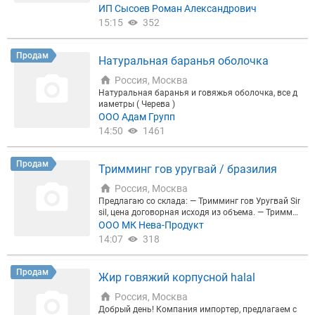
ИП Сысоев Роман Александрович
15:15
352
Продам
Натуральная баранья оболочка
Россия, Москва
Натуральная баранья и говяжья оболочка, все д
иаметры ( Черева )
ООО Адам Групп
14:50
1461
Продам
Тримминг гов уругвай / бразилия
Россия, Москва
Предлагаю со склада: — Тримминг гов Уругвай Sir
sil, цена договорная исходя из объема. — Тримми
нг гов Бразилия Minerva, цена договорная исходя
ООО МК Нева-Продукт
из объема. Возможна оплата по факту погрузки В
14:07
318
ашей машины на нашем складе Спб, на объем то
рг, полный пакет документов и гарантии от наше
й компании импортера с 15-ти летним опытом ра
Продам
Жир говяжий корпусной halal
боты на мясном рынке. Звоните всё обсудим!
Россия, Москва
Добрый день! Компания импортер, предлагаем с