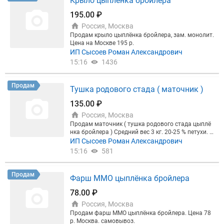
Крыло цыпленка бройлера
ывается отдельно и зависит от веса, объёма, горо
да назначения и выбранного способа перевозки.
195.00 ₽
Перед отправкой товар упаковывается так, чтоб
Россия, Москва
ы сохранить внешний вид, маркировку и товарно
Продам крыло цыплёнка бройлера, зам. монолит.
е состояние при транспортировке.
Цена на Москве 195 р.
ИП Сысоев Роман Александрович
15:16
1436
Продам
Тушка родового стада ( маточник )
135.00 ₽
Россия, Москва
Продам маточник ( тушка родового стада цыплё
нка бройлера ) Средний вес 3 кг. 20-25 % петухи. Ц
ена 135р. Самовывоз Москва.
ИП Сысоев Роман Александрович
15:16
581
Продам
Фарш ММО цыплёнка бройлера
78.00 ₽
Россия, Москва
Продам фарш ММО цыплёнка бройлера. Цена 78
р. Москва. самовывоз.