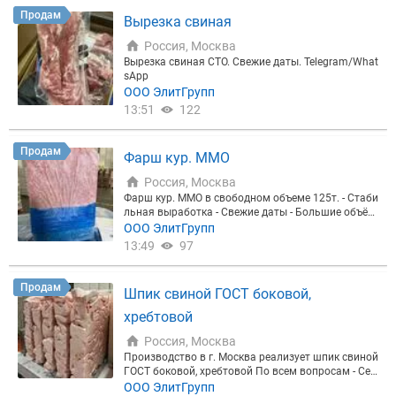
Продам
Вырезка свиная
Россия, Москва
Вырезка свиная СТО. Свежие даты. Telegram/What
sApp
ООО ЭлитГрупп
13:51
122
Продам
Фарш кур. ММО
Россия, Москва
Фарш кур. ММО в свободном объеме 125т. - Стаби
льная выработка - Свежие даты - Большие объём
ы ЭЛИТГРУПП - производитель и поставщик мяс
ООО ЭлитГрупп
ной продукции с контролем качества на каждом э
13:49
97
тапе. Замороженные полуфабрикаты из свинины,
говядины и птицы, собственное производство, ме
ждународные стандарты и гибкие условия для па
Продам
Шпик свиной ГОСТ боковой,
ртнёров. По всем вопросам: Telegram/ WhatsApp/
Max
хребтовой
Россия, Москва
Производство в г. Москва реализует шпик свиной
ГОСТ боковой, хребтовой По всем вопросам - Сер
гей
ООО ЭлитГрупп