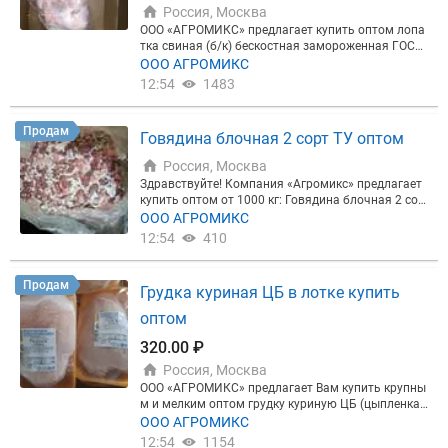
имминг 70/30 ВМК (Сухой) Свин Тримминг 80/20
Россия, Москва
МК (Сухой) Свин Тримминг 90/10 ВМК (Сухой) Св.
ООО «АГРОМИКС» предлагает купить оптом лопа
Ребро Лента мон зам. Калуж. Св. Ребро с грудинк
тка свиная (б/к) бескостная замороженная ГОСТ,
и Экспорт (КМПЗ) в/у Св. Ребро Дачные (Миратор
производства Россия, разные производители. Пр
ООО АГРОМИКС
г) Св Ребра с Корейки зам Агро Эко Св. Рагу ТН
одукт без воды или других наполнителей для вес
12:54
1483
а, предприятие производитель не применяем тех
нологий инъектирования и накачки мясных отруб
ов. Вы приобретаете только качественную продук
Продам
Говядина блочная 2 сорт ТУ оптом
цию, соответствующую ГОСТу. Отгрузка из Москв
ы. Возможна доставка. Добро пожаловать!
Россия, Москва
Здравствуйте! Компания «Агромикс» предлагает
купить оптом от 1000 кг: Говядина блочная 2 сор
т ТУ от производителя из РФ. Отгрузка со склада
ООО АГРОМИКС
в Москве, ул. Рябиновая, дом 47. Добро пожалов
12:54
410
ать!
Продам
Грудка куриная ЦБ в лотке купить
оптом
320.00 ₽
Россия, Москва
ООО «АГРОМИКС» предлагает Вам купить крупны
м и мелким оптом грудку куриную ЦБ (цыпленка-
бройлера) в лотке от производителя «Ситно». Све
ООО АГРОМИКС
жие даты. Срок годности 6 месяцев. Товар в нали
12:54
1154