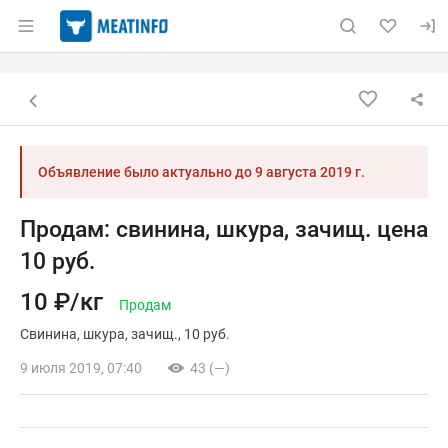
Раздел навигации по сайту meatinfo.ru
Объявление: Продам: свинина, 
Информация о объявлении
Навигация и управление объявлением
Назад к списку объявлений
Объявление было актуально до
9 августа 2019 г.
Продам: свинина, шкура, зачищ. цена
10 руб.
10 ₽/кг
Продам
Свинина
шкура
зачищ.
10 руб.
9 июля 2019, 07:40
43 (—)