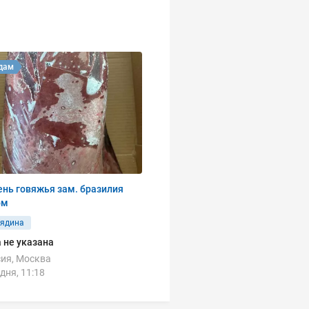
дам
нь говяжья зам. бразилия
ом
вядина
 не указана
ия, Москва
дня, 11:18