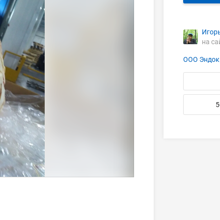
Игор
на са
ООО Эндок
5