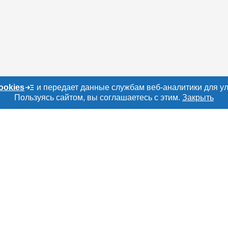
ookies
и передает данные службам веб-аналитики для у
Пользуясь сайтом, вы соглашаетесь с этим.
Закрыть
о сайту
Е
РАЗДЕЛЫ
ТОВАРЫ И УСЛУ
ru
Объявления
Мясо, мясопроду
Каталог компаний
Скот в живом вес