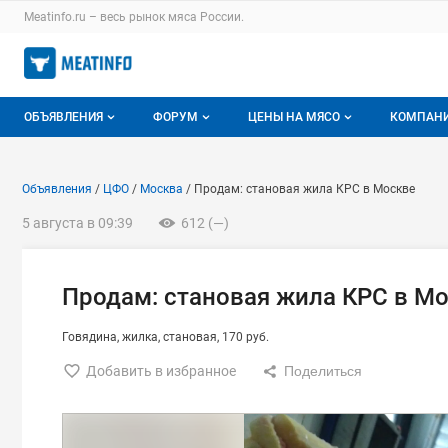
Раздел навигации по сайту meatinfo.ru
Meatinfo.ru – весь
рынок мяса
России.
Авторизация и меню пользователя
Навигация по разделам сайта meatinfo.ru
ОБЪЯВЛЕНИЯ
ФОРУМ
ЦЕНЫ НА МЯСО
КОМПАН
Объявления
Все темы
О мониторингах
О ката
Объявление: Продам: станов
Информация о объявлении
Навигация и управление объявлени
Объявления
ЦФО
Москва
Продам: становая жила КРС в Москве
Горячее предложение
Избранные
Актуальные мониторинги
Катало
5 августа в 09:39
612 (—)
Мои объявления
С моим участием
Цены на мясо
Моя ко
Заявки на покупку мяса
Цены на скот
Продам: становая жила КРС в М
Инструкция по работе на доске
Обзор рынка
Говядина
жилка
становая
170 руб.
Отзывы
Добавить в избранное