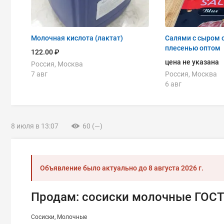
Молочная кислота (лактат)
Салями с сыром с
плесенью оптом
122.00 ₽
цена не указана
Россия, Москва
7 авг
Россия, Москва
6 авг
8 июля в 13:07
60 (—)
Объявление было актуально до
8 августа 2026 г.
Продам: сосиски молочные ГОСТ
Сосиски
Молочные