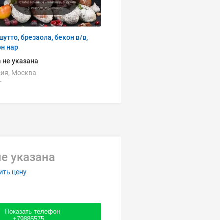
утто, брезаола, бекон в/в,
н нар
 не указана
ия, Москва
г
е указана
ить цену
Показать телефон
+79885575....