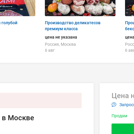
 голубой
Производство деликатесов
Прош
премиум класса
беко
цена не указана
цена
Россия, Москва
Росс
6 авг
6 ав
Цена н
Запрос
Продам
 в Москве