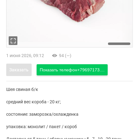
1 июня 2026, 09:12
94 (—)
Заказать
Показать телефон
+79697173....
Шея свиная б/к
средний вес короба - 20 кг;
состояние: заморозка/охлажденка
упаковка: монолит / пакет / короб