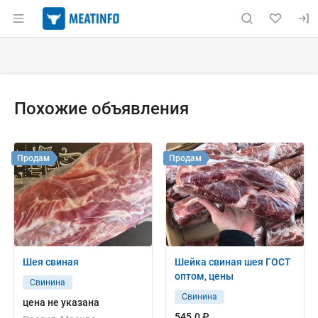
Раздел навигации по сайту meatinfo.ru
Объявление: Продам: шея б/к 
Информация о объявлении
Навигация и управление объявлением
Похожие объявления
Продам
Продам
Шея свиная
Шейка свиная шея ГОСТ
оптом, цены
Свинина
Свинина
цена не указана
545.0 ₽