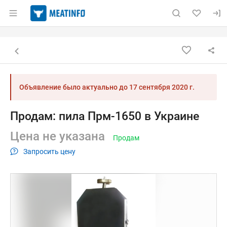
Раздел навигации по сайту meatinfo.ru
Объявление: Продам: пила Прм
Информация о объявлении
Навигация и управление объявлением
Назад к списку объявлений
Объявление было актуально до
17 сентября 2020 г.
Продам: пила Прм-1650 в Украине
Цена не указана
Продам
Запросить цену