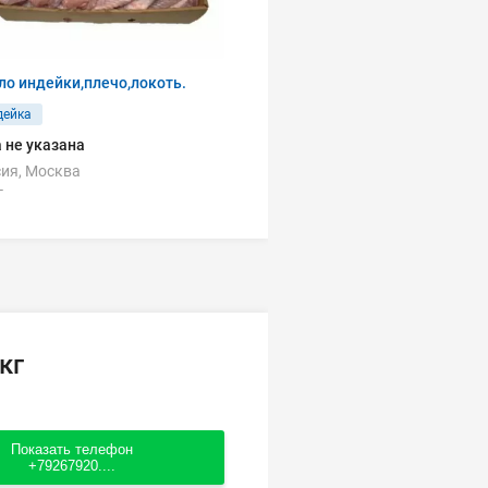
о индейки,плечо,локоть.
дейка
 не указана
ия, Москва
г
кг
Показать телефон
+79267920....