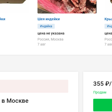
йки
Шея индейки
Крыл
Индейка
Ин
цена не указана
цена
Россия, Москва
Росс
7 авг
7 ав
355 ₽/
Продам
и в Москве