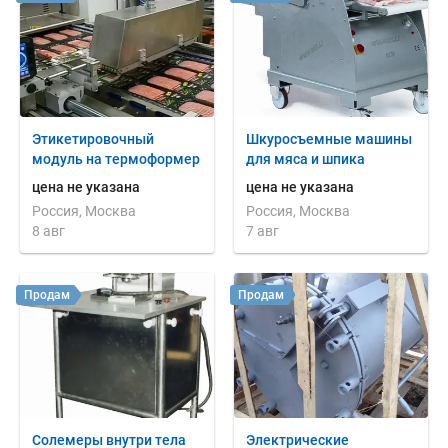
Этикетировочный
Шкуросъемные машины
модуль на термоформер
для мяса и шпика
цена не указана
цена не указана
Россия, Москва
Россия, Москва
8 авг
7 авг
Продам
Продам
Солемеры внутри тела
Электрические