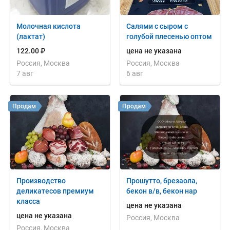
Молочная кислота
Салями с сыром с
(лактат)
голубой плесенью оптом
122.00 ₽
цена не указана
Россия, Москва
Россия, Москва
7 авг
6 авг
Продам
Продам
Производство
Прошутто, брезаола,
деликатесов премиум
бекон в/в, бекон нар
класса
цена не указана
цена не указана
Россия, Москва
Россия, Москва