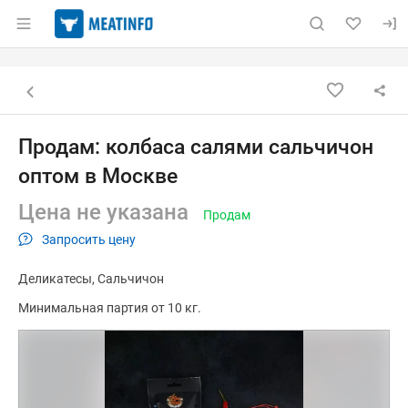
Раздел навигации по сайту meatinfo.ru
Объявление: Продам: колбаса 
Информация о объявлении
Навигация и управление объявлением
Назад к списку объявлений
Продам: колбаса салями сальчичон
оптом в Москве
Цена не указана
Продам
Запросить цену
Деликатесы
Сальчичон
Минимальная партия от 10 кг.