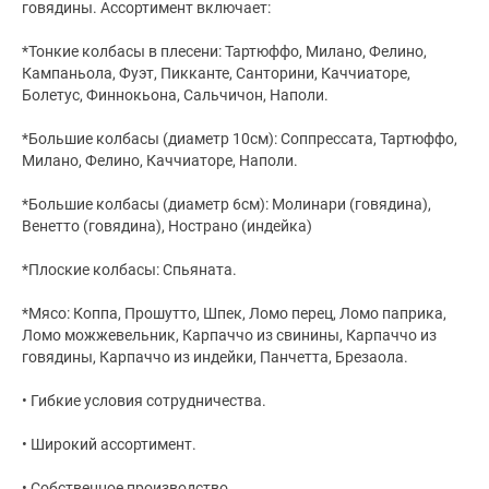
говядины. Ассортимент включает:
*Тонкие колбасы в плесени: Тартюффо, Милано, Фелино,
Кампаньола, Фуэт, Пикканте, Санторини, Каччиаторе,
Болетус, Финнокьона, Сальчичон, Наполи.
*Большие колбасы (диаметр 10см): Соппрессата, Тартюффо,
Милано, Фелино, Каччиаторе, Наполи.
*Большие колбасы (диаметр 6см): Молинари (говядина),
Венетто (говядина), Нострано (индейка)
*Плоские колбасы: Спьяната.
*Мясо: Коппа, Прошутто, Шпек, Ломо перец, Ломо паприка,
Ломо можжевельник, Карпаччо из свинины, Карпаччо из
говядины, Карпаччо из индейки, Панчетта, Брезаола.
• Гибкие условия сотрудничества.
• Широкий ассортимент.
• Собственное производство.