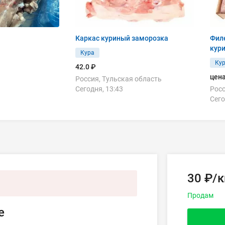
Каркас куриный заморозка
Филе
кур
Кура
Ку
42.0 ₽
цена
Россия, Тульская область
Сегодня, 13:43
Росс
Сего
30 ₽/к
Продам
е