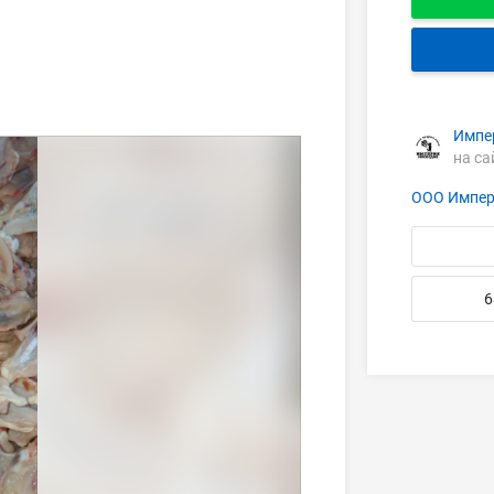
Импе
на са
ООО Импер
6