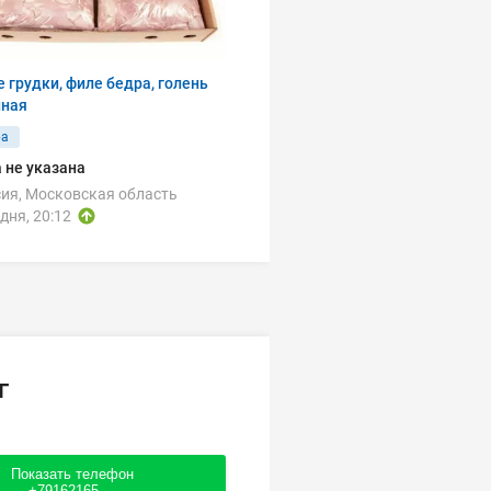
 грудки, филе бедра, голень
иная
ра
 не указана
ия, Московская область
дня, 20:12
г
Показать телефон
+79162165....