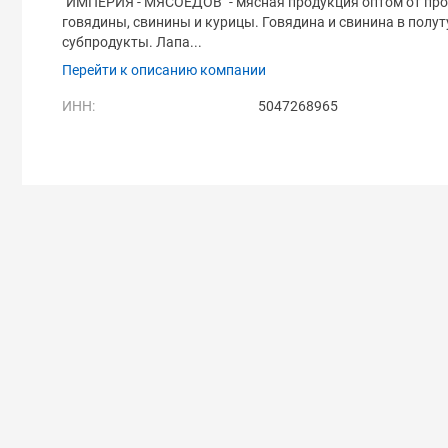
"ИМПЕРИЯ - МЯСОЕДОВ" - мясная продукция оптом от пр
говядины, свинины и курицы. Говядина и свинина в полут
субпродукты. Лапа...
Перейти к описанию компании
ИНН:
5047268965