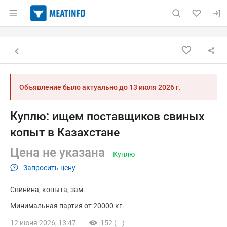
Раздел навигации по сайту meatinfo.ru
Объявление: Куплю: ищем пост
Информация о объявлении
Навигация и управление объявлением
Назад к списку объявлений
Объявление было актуально до
13 июля 2026 г.
Куплю: ищем поставщиков свиных
копыт в Казахстане
Цена не указана
Куплю
Запросить цену
Свинина
копыта
зам.
Минимальная партия от 20000 кг.
12 июня 2026, 13:47
152 (—)