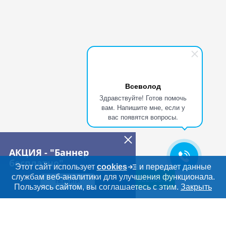
Всеволод
Здравствуйте! Готов помочь
вам. Напишите мне, если у
вас появятся вопросы.
АКЦИЯ - "Баннер
бесплатно"
Этот сайт использует
cookies
и передает данные
службам веб-аналитики для улучшения функционала.
Показать телефон
+77022563....
ПЕРЕЙТИ
Дополнительная информация
Пользуясь сайтом, вы соглашаетесь с этим.
Закрыть
Поиск по сайту и ссы
Искать
Cсылки на полезные проекты