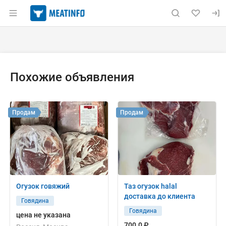
Раздел навигации по сайту meatinfo.ru
Объявление: Продам: говядина
Информация о объявлении
Навигация и управление объявлением
Похожие объявления
Продам
Продам
Огузок говяжий
Таз огузок halal
доставка до клиента
Говядина
Говядина
цена не указана
700.0 ₽