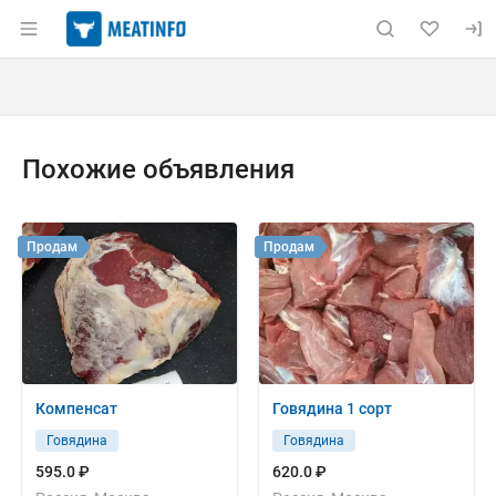
Раздел навигации по сайту meatinfo.ru
Объявление: Куплю: говядина 
Информация о объявлении
Навигация и управление объявлением
Похожие объявления
Продам
Продам
Компенсат
Говядина 1 сорт
Говядина
Говядина
595.0 ₽
620.0 ₽