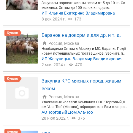
Закупаем поросят живым весом от 5 до 10 кг. Са
мовывоз. Оптом до 100 голов в неделю.
ИП Ильина Екатерина Владимировна
8 дек 2024 г.
173
Куплю
Баранов на докорм и для др. и т. д.
Россия, Москва
Необходимо Оптом в Москву и МО. Бараны. Подб
ираем потенциальных поставщиков. Звоните, пи
шите. Тел./ WhatsApp/ Telegram/ Viber
ИП Желуницын Владимир Владимирович
2 мая 2024 г.
470
Куплю
Закупка КРС мясных пород, живым
весом
Россия, Москва
Уважаемые коллеги! Компания ООО "Торговый Д
ом "Ала-Тоо" (Москва), обращается к Вам с запрос
ом, о возможности закупок партий КРС мясных п
АО Торговый Дом Ала-Тоо
ород, живым весом (на доращивание). Поставки
28 июл 2022 г.
376
будут осуществляться в г. Бишкек, Киргизская Ре
спублика (участник Таможенного союза Евразийс
кого экономического союза). Требуемые характер
Куплю