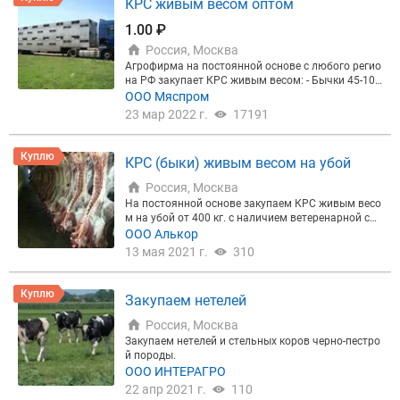
КРС живым весом оптом
истики - КРС мясных пород: Герефордская, Шортг
орнская, Галловейская, Калмыцкая, Казахская бе
1.00 ₽
логоловая, Абердин-ангусская, Санта-Гертруда и
Россия, Москва
другие; - Живой вес: 250 кг.; - Возраст: около 8 мес
яцев; - Общий объём поставок: до 2 000 голов.* *
Агрофирма на постоянной основе с любого регио
отгрузка поэтапно, небольшими отдельными пар
на РФ закупает КРС живым весом: - Бычки 45-100
тиями Если Вы имеете возможность удовлетвори
кг.(на откорм) - Бычки 150-350 кг.(на откорм) - Бы
ООО Мяспром
ть, частично или полностью, данную заявку, то пр
ки 450 кг и выше.(на убой) Скидка на желудочно к
23 мар 2022 г.
17191
осим сформировать коммерческое предложение.
ишечный тракт 3% Самовывоз. Заключение дого
воров на постоянной основе. Безналичный расчё
т. Предоплата 100% Звоните Иван
Куплю
КРС (быки) живым весом на убой
Россия, Москва
На постоянной основе закупаем КРС живым весо
м на убой от 400 кг. с наличием ветеренарной спр
авки. Самовывоз либо ваша доставка, наличный
ООО Алькор
и безналичный расчет. Цена зависит от веса, уда
13 мая 2021 г.
310
лённости и количества голов. Рассматриваем все
варианты удаленности. Звоните +7 926 3222 64 ч
етыре
Куплю
Закупаем нетелей
Россия, Москва
Закупаем нетелей и стельных коров черно-пестро
й породы.
ООО ИНТЕРАГРО
22 апр 2021 г.
110