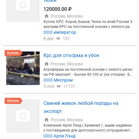
телки
120000.00 ₽
Россия, Москва
Куплю КРС: Коров, Быков, Телок по всей России З
акупаем КРС на постоянной основе с любого рег
иона Российской Федерации: Куплю КРС ( коровы
ООО император
молочные, коровы на убой, быки на убой, телки, б
8 дек
101
ольшие телки) Закупку провожу в любых количес
твах, по хорошим ценам. (От 1головы) Работаем
с посредниками тоже. С документами и без Забир
Куплю
Крс для откорма и убоя
аем на своих машинах. Жду вас) Привлекательн
ые цены.
Россия, Москва
Агрофирма на постоянной основе с любого регио
на РФ закупает: - Бычки 40-100 кг.(на откорм) - Бы
чки 100-180 кг.(на откорм) - Бычки 180-350 кг.(на
ООО Мяспром
откорм) - Быки 450+ кг. (для убоя) Скидка на желу
5 ноя
11131
дочно кишечный тракт 3% Самовывоз. Заключен
ие договоров на постоянной основе. Безналичны
й расчёт. Предоплата 100% Звоните Иван
Куплю
Свиней живок любой породы на
экспорт
Россия, Москва
Компания Арпи Лэнд ( Армения ) , ищем надежны
х поставщиков для долгосрочного сотрудничеств
а по контракту свиней товарных живым весом (8
ООО Арпи Лэнд