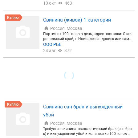
0-90 кг 1 категории свинины и 250-300 кг свинома
10 окт
463
ток). Собственный убой, свои скотовозы, необход
им полный комплект вет.сертификации .
Куплю
Свинина (живок) 1 категории
Россия, Москва
Партия от 100 голов в день, адрес поставки: Став
ропольский край, г. Новоалександровск или само
вывоз.
ООО РБЕ
24 авг
372
Куплю
Свинина сан брак и вынужденный
убой
Россия, Москва
Требуется свинина технологический брак (сен бра
к) и вынужденный убой в количестве 100 голов ка