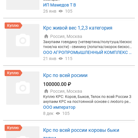
ИП Мамедов Т В
26 янв
105
Куплю
Крс живой вес 1,2,3 категория
Россия, Москва
Закупаем говядину (четвертина/полутуша/бескос
тное/на кости) - свинину (лопатка/окорок бескост
ный/полутуша 1,2 категории) - субпродукты - птиц
ООО АГРОПРОМЫШЛЕННЫЙ КОМПЛЕКС А
у (цыпленок бройлер замор./бедро) - живой вес К
НМАР
21 янв
115
РС 1,2,3 категории
Куплю
Крс по всей росиии
100000.00 ₽
Россия, Москва
Куплю КРС: Коров, Быков, Телок по всей России З
акупаем КРС на постоянной основе с любого рег
иона Российской Федерации: Куплю КРС ( коровы
ООО император
молочные, коровы на убой, быки на убой, телки, б
8 дек
105
ольшие телки) Закупку провожу в любых количес
твах, по хорошим ценам. (От 1головы) Работаем
с посредниками тоже. С документами и без Забир
Куплю
Крс по всей россии коровы быки
аем на своих машинах. Жду вас) Привлекательн
ые цены.