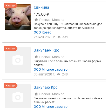
ыки от 130 рублей - 400+, 140 рублей - 450+, 150 р
ублей - 500+. , Телки весом 420+ от 120 рублей, Ко
Куплю
Свинина
ровы высшей упитанности, выбраковка от 90 руб
лей.
175.00 ₽
Россия, Москва
Покупаю свинину 1-2 категории. Желательно дос
тавка до производства. оплата нал/безнал
ООО Креас
24 ноя 2020 г.
442
Куплю
Закупаем Крс
Россия, Москва
Закупаем Крс в больших объемах.Любая форма
оплаты
ООО Мясное царство
30 авг 2020 г.
248
Куплю
Закупаю Крс
Россия, Москва
Закупаю свиней и свиноматок.Наличный и безна
личный расчёт
ООО Мясное царство