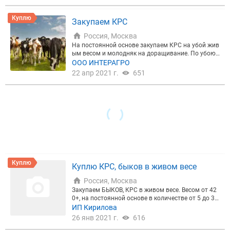
Куплю
Закупаем КРС
Россия, Москва
На постоянной основе закупаем КРС на убой жив
ым весом и молодняк на доращивание. По убою:
Коровы всех упитанности, Телки свыше 410 кг., Б
ООО ИНТЕРАГРО
ыки свыше 450 кг. Количество от 25 голов. По мо
22 апр 2021 г.
651
лодняку: телки и бычки, от 150 до 300 кг только м
ясная порода. Количество от 35 голов.
Куплю
Куплю КРС, быков в живом весе
Россия, Москва
Закупаем БЫКОВ, КРС в живом весе. Весом от 42
0+, на постоянной основе в количестве от 5 до 30
штук за выезд. Самовывоз. Регионы Ленинградск
ИП Кирилова
ая обл., Псковская обл, Новогордская обл. Оплат
26 янв 2021 г.
616
а наличными при погрузке. Ценовая категория Б