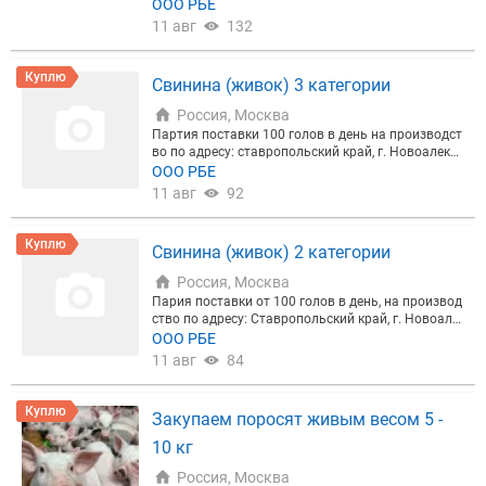
ждого вида на производство по адресу: Ставропо
ООО РБЕ
льский край, г. Новоалександровск или самовыво
11 авг
132
з
Куплю
Свинина (живок) 3 категории
Россия, Москва
Партия поставки 100 голов в день на производст
во по адресу: ставропольский край, г. Новоалекса
ндровск или самовывоз
ООО РБЕ
11 авг
92
Куплю
Свинина (живок) 2 категории
Россия, Москва
Пария поставки от 100 голов в день, на производ
ство по адресу: Ставропольский край, г. Новоале
ксандровск или самовывоз
ООО РБЕ
11 авг
84
Куплю
Закупаем поросят живым весом 5 -
10 кг
Россия, Москва