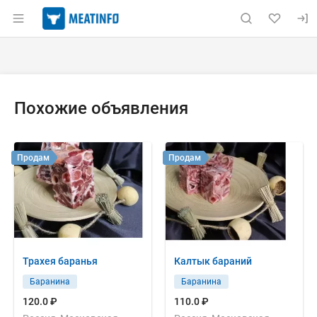
Раздел навигации по сайту meatinfo.ru
Объявление: Продам: кости б
Информация о объявлении
Навигация и управление объявлением
Похожие объявления
Продам
Продам
Трахея баранья
Калтык бараний
Баранина
Баранина
120.0 ₽
110.0 ₽