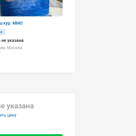
ш кур. ММО
ра
 не указана
ия, Москва
г
е указана
ить цену