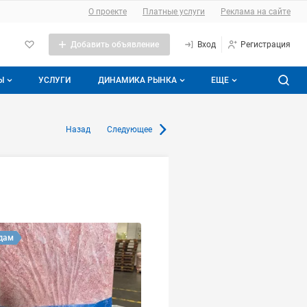
О сайте
О проекте
Платные услуги
Реклама на сайте
Добавить объявление
Вход
Регистрация
Ы
УСЛУГИ
ДИНАМИКА РЫНКА
ЕЩЕ
 вакансии
Аналитика мясной отрасли
Динамика рынка мяса
Реклама
ломне
Назад
Следующее
 резюме
Динамика цен на скот
Мясная энциклопедия
тику
Динамика розничных цен
Публикации
Динамика импорта
Мясные бренды
Блог Meatinfo
дам
О проекте
Контакты