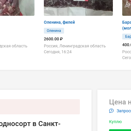
Оленина, филей
Бара
(мо
Оленина
Ба
2600.00 ₽
400.
дская область
Россия, Ленинградская область
Сегодня, 16:24
Росс
Сего
Цена н
Запрос
Куплю
 односорт в Санкт-