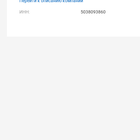
Перейти к описанию компании
ИНН:
5038093860