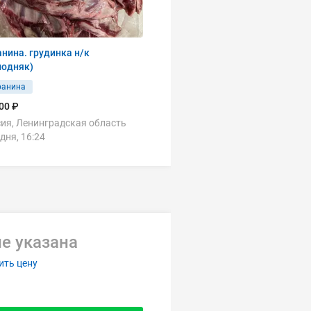
нина. грудинка н/к
лодняк)
ранина
00 ₽
ия, Ленинградская область
дня, 16:24
е указана
ить цену