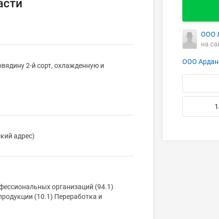
асти
ООО 
на са
ООО Ардан
вядину 2-й сорт, охлажденную и
1
кий адрес)
фессиональных организаций (94.1)
родукции (10.1) Переработка и