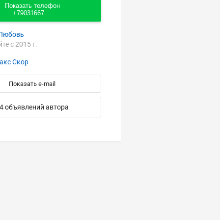
Показать телефон
+79031667....
Любовь
йте с 2015 г.
акс Скор
Показать e-mail
4 объявлений автора