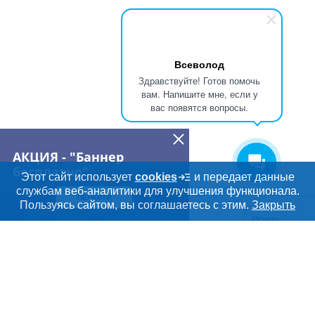
Всеволод
Здравствуйте! Готов помочь
вам. Напишите мне, если у
вас появятся вопросы.
АКЦИЯ - "Баннер
бесплатно"
Этот сайт использует
cookies
и передает данные
службам веб-аналитики для улучшения функционала.
ПЕРЕЙТИ
Дополнительная информация
Пользуясь сайтом, вы соглашаетесь с этим.
Закрыть
Поиск по сайту и ссы
Искать
Cсылки на полезные проекты
Meatinfo.ru —
мясо и
мясопродукты