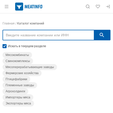
Раздел навигации по сайту meatinfo.ru
Навигация по компаниям
Главная
Каталог компаний
П
Искать в текущем разделе
Мясокомбинаты
Свинокомплексы
Мясоперерабатывающие заводы
Фермерские хозяйства
Птицефабрики
Племенные заводы
Агрохолдинги
Импортеры мяса
Экспортеры мяса