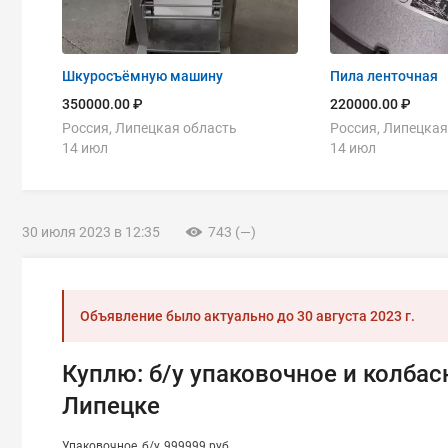
Шкуросъёмную машину
Пила ленточная
350000.00 ₽
220000.00 ₽
Россия, Липецкая область
Россия, Липецкая
14 июл
14 июл
30 июля 2023 в 12:35
743 (—)
Объявление было актуально до
30 августа 2023 г.
Куплю: б/у упаковочное и колбас
Липецке
Упаковочное
б/у
999999 руб.