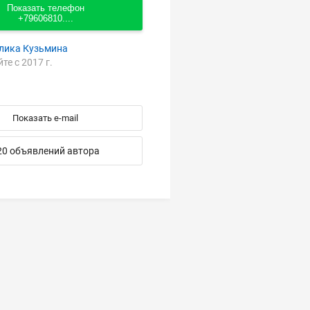
Показать телефон
+79606810....
лика Кузьмина
йте с 2017 г.
Показать e-mail
20 объявлений автора