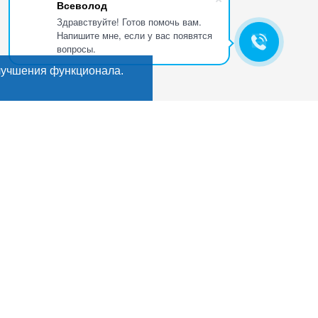
Всеволод
Здравствуйте! Готов помочь вам.
Напишите мне, если у вас появятся
вопросы.
лучшения функционала.
Искать
Поиск
ГИ
Мы в соцсетях:
кты
е
, деликатесы
рикаты
ы