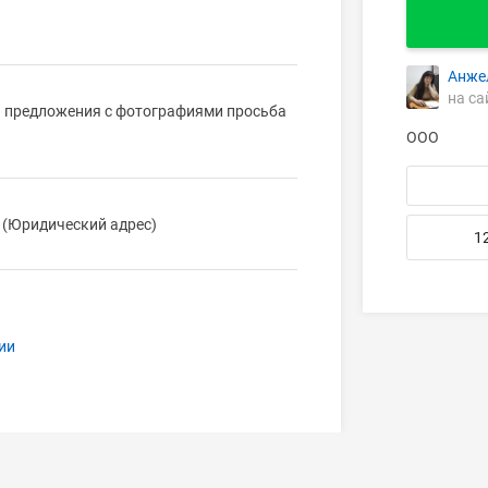
Анже
на са
о. предложения с фотографиями просьба
ООО
2 (Юридический адрес)
1
ии