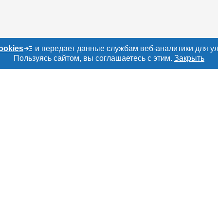
ookies
и передает данные службам веб-аналитики для у
Пользуясь сайтом, вы соглашаетесь с этим.
Закрыть
о сайту
Е
РАЗДЕЛЫ
ТОВАРЫ И УСЛУ
ru
Объявления
Мясо, мясопроду
Каталог компаний
Скот в живом вес
амы
Новости рынка
Колбасы, сосиски
а
Форум
Мясные полуфаб
рмация
Энциклопедия
Мясные консерв