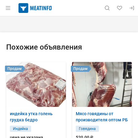
Раздел навигации по сайту meatinfo.ru
Объявление: Куплю: морскую к
Информация о объявлении
Навигация и управление объявлением
Похожие объявления
Продам
Продам
индейка утка голень
Мясо говядины от
грудка бедро
производителя оптом РБ
Индейка
Говядина
цена не указана
520.00 ₽