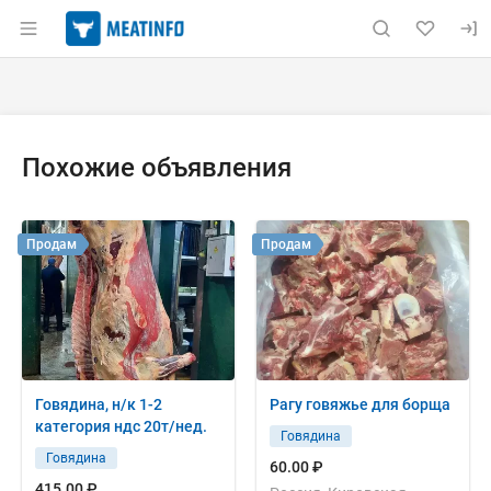
Раздел навигации по сайту meatinfo.ru
Объявление: Куплю: закупаем 
Информация о объявлении
Навигация и управление объявлением
Похожие объявления
Продам
Продам
Говядина, н/к 1-2
Рагу говяжье для борща
категория ндс 20т/нед.
Говядина
Говядина
60.00 ₽
415.00 ₽