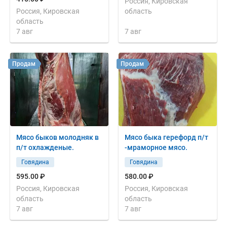
Россия, Кировская
Россия, Кировская
область
область
7 авг
7 авг
Продам
Продам
Мясо быков молодняк в
Мясо быка герефорд п/т
п/т охлажденые.
-мраморное мясо.
Говядина
Говядина
595.00 ₽
580.00 ₽
Россия, Кировская
Россия, Кировская
область
область
7 авг
7 авг