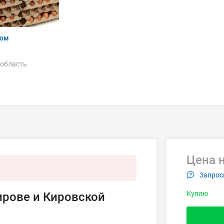
том
 область
Цена н
Запрос
Куплю
ирове и Кировской