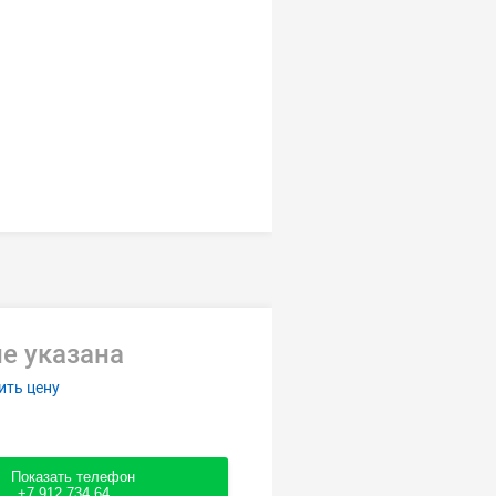
е указана
ить цену
Показать телефон
+7 912 734 64....