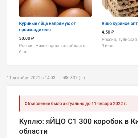
Куриные яйца напрямую от
Яйцо куриное оп
производителя
4.50 ₽
30.00 ₽
Россия, Тульская
Россия, Нижегородская область
9 июл
6 авг
11 декабря 2021 в 14:03
307 (—)
Объявление было актуально до
11 января 2022 г.
Куплю: яЙЦО С1 300 коробок в К
области