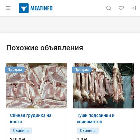
Раздел навигации по сайту meatinfo.ru
Объявление: Куплю: свинина в 
Информация о объявлении
Навигация и управление объявлением
Похожие объявления
Продам
Продам
Свиная грудинка на
Туши подсвинки и
кости
свиноматок
Свинина
Свинина
210.0 ₽
1.0 ₽