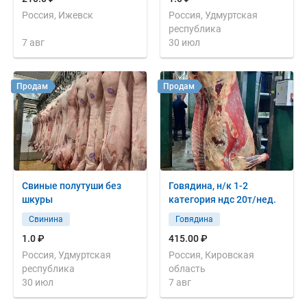
Россия, Ижевск
Россия, Удмуртская
республика
7 авг
30 июл
Продам
Продам
Свиные полутуши без
Говядина, н/к 1-2
шкуры
категория ндс 20т/нед.
Свинина
Говядина
1.0 ₽
415.00 ₽
Россия, Удмуртская
Россия, Кировская
республика
область
30 июл
7 авг