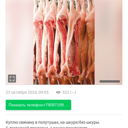
23 октября 2024, 09:05
522 (—)
Показать телефон
+79097199....
Куплю свинину в полутушах, на шкуре/без шкуры.