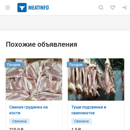
Раздел навигации по сайту meatinfo.ru
Объявление: Куплю: шпик хреб
Информация о объявлении
Навигация и управление объявлением
Похожие объявления
Продам
Продам
Свиная грудинка на
Туши подсвинки и
кости
свиноматок
Свинина
Свинина
210.0 ₽
1.0 ₽