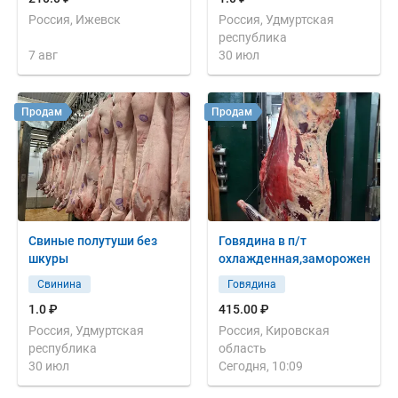
Россия, Ижевск
Россия, Удмуртская
республика
7 авг
30 июл
Продам
Продам
Свиные полутуши без
Говядина в п/т
шкуры
охлажденная,замороженная
Свинина
Говядина
1.0 ₽
415.00 ₽
Россия, Удмуртская
Россия, Кировская
республика
область
30 июл
Сегодня, 10:09