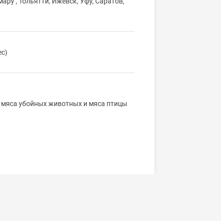
мару , Тольятти, Ижевск, Уфу, Саратов,
ес)
 мяса убойных животных и мяса птицы