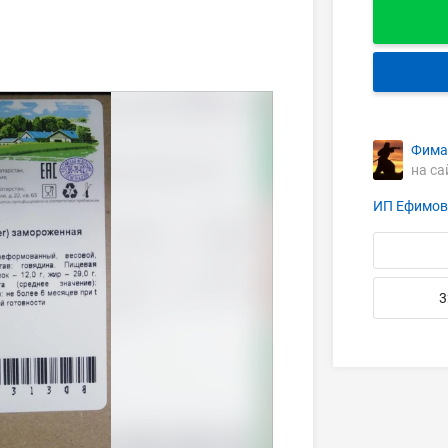
Фима
на са
ИП Ефимов
3