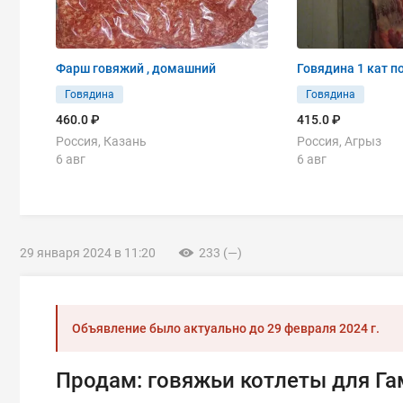
Фарш говяжий , домашний
Говядина 1 кат п
Говядина
Говядина
460.0 ₽
415.0 ₽
Россия, Казань
Россия, Агрыз
6 авг
6 авг
29 января 2024 в 11:20
233 (—)
Объявление было актуально до
29 февраля 2024 г.
Продам: говяжьи котлеты для Га