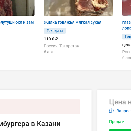
олутуши охл и зам
Жилка говяжья мягкая сухая
глаз
лоп
Говядина
Го
110.0 ₽
цена
Россия, Татарстан
6 авг
Росс
6 ав
Цена н
Запрос
Продам
мбургера в Казани