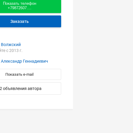
Показать телефон
+79872607....
Заказать
 Волжский
йте с 2013 г.
 Александр Геннадиевич
Показать e-mail
2 объявления автора