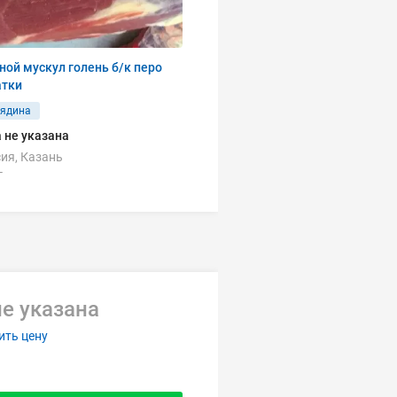
ной мускул голень б/к перо
атки
вядина
 не указана
ия, Казань
г
е указана
ить цену