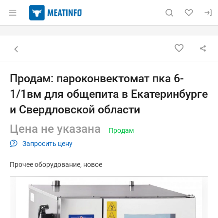
Раздел навигации по сайту meatinfo.ru
Объявление: Продам: пароконв
Информация о объявлении
Навигация и управление объявлением
Назад к списку объявлений
Продам: пароконвектомат пка 6-
1/1вм для общепита в Екатеринбурге
и Свердловской области
Цена не указана
Продам
Запросить цену
Прочее оборудование
новое