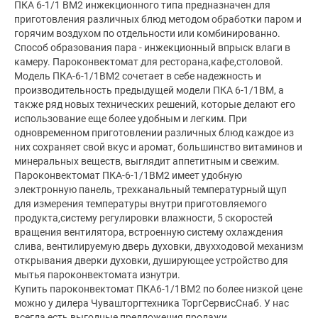
ПКА 6-1/1 ВМ2 инжекционного типа предназначен для
приготовления различных блюд методом обработки паром и
горячим воздухом по отдельности или комбинированно.
Способ образования пара - инжекционный впрыск влаги в
камеру. Пароконвектомат для ресторана,кафе,столовой.
Модель ПКА-6-1/1ВМ2 сочетает в себе надежность и
производительность предыдущей модели ПКА 6-1/1ВМ, а
также ряд новых технических решений, которые делают его
использование еще более удобным и легким. При
одновременном приготовлении различных блюд каждое из
них сохраняет свой вкус и аромат, большинство витаминов и
минеральных веществ, выглядит аппетитным и свежим.
Пароконвектомат ПКА-6-1/1ВМ2 имеет удобную
электронную панель, трехканальный температурный щуп
для измерения температуры внутри приготовляемого
продукта,систему регулировки влажности, 5 скоростей
вращения вентилятора, встроенную систему охлаждения
слива, вентилируемую дверь духовки, двухходовой механизм
открывания дверки духовки, душирующее устройство для
мытья пароконвектомата изнутри.
Купить пароконвектомат ПКА6-1/1ВМ2 по более низкой цене
можно у дилера Чувашторгтехника ТоргСервисСнаб. У нас
всегда есть выгодные предложения продажи