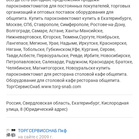
пароконвектоматов для постоянных покупателей, торговых
организаций и оптовых поставок оборудования для
общепита. Купить пароконвектомат купить в Екатеринбурге,
Москве, СПб, Ставрополе, Симферополе, Ростове-на-Дону,
Волгограде, Самаре, Астане, Ханты-Мансийске,
Нижневартовске, Югорске, Тюмени,Сургуте, Ноябрьске,
Лангепасе, Мегионе, Урае, Надыме, Иркутске, Красноярске,
Нягани, Тобольске, Губкинском,Уфе, Кургане, Серове,
Тавде,Асбесте, Первоуральске, Ревде, Ирбите, Новосибирске,
Петропавловске, Салехарде, Радужном, Краснодаре, Братске,
Челябинске, Магнитогорске, Новоуральске купить
пароконвектомат для ресторана столовой кафе общепита.
Оборудование для столовой кафе ресторана общепита.
ТоргСервисСнаб.www.torg-snab.com
Россия, Свердловская область, Екатеринбург, Кислородная
улица, 8 (Юридический адрес)
ТОРГСЕРВИССНАБ Пкф
на сайте с 2009 г.