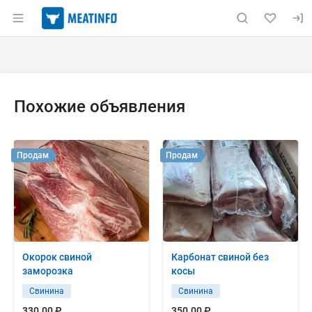
Раздел навигации по сайту meatinfo.ru
Объявление: Продам: говядина
Информация о объявлении
Навигация и управление объявлением
Похожие объявления
Продам
Продам
Окорок свиной
Карбонат свиной без
заморозка
косы
Свинина
Свинина
330.00 ₽
350.00 ₽