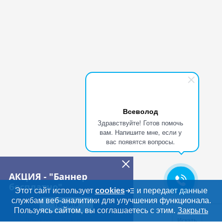
Всеволод
Здравствуйте! Готов помочь
вам. Напишите мне, если у
вас появятся вопросы.
АКЦИЯ - "Баннер
бесплатно"
Этот сайт использует
cookies
и передает данные
службам веб-аналитики для улучшения функционала.
ПЕРЕЙТИ
Дополнительная информация
Пользуясь сайтом, вы соглашаетесь с этим.
Закрыть
Поиск по сайту и ссы
Искать