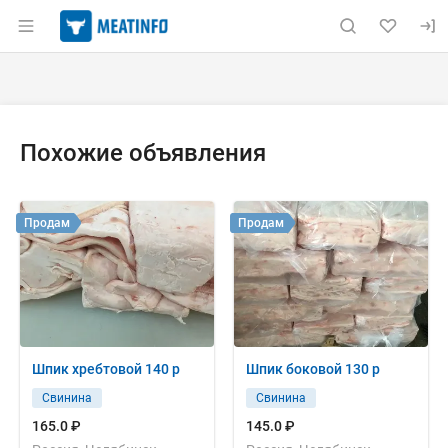
Раздел навигации по сайту meatinfo.ru
Объявление: Продам: шпик св 
Информация о объявлении
Навигация и управление объявлением
Похожие объявления
Продам
Продам
Шпик хребтовой 140 р
Шпик боковой 130 р
Свинина
Свинина
165.0 ₽
145.0 ₽