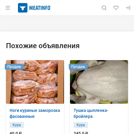
Раздел навигации по сайту meatinfo.ru
Объявление: Куплю: головы ку
Информация о объявлении
Навигация и управление объявлением
Похожие объявления
Продам
Продам
Ноги куриные заморозка
Тушка цыпленка-
фасованные
бройлера
Кура
Кура
40.0 ₽
245.0 ₽