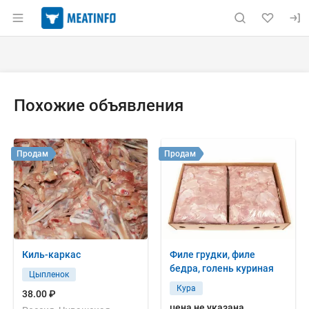
Раздел навигации по сайту meatinfo.ru
Объявление: Куплю: уши кроли
Информация о объявлении
Навигация и управление объявлением
Похожие объявления
Продам
Продам
Киль-каркас
Филе грудки, филе
бедра, голень куриная
Цыпленок
Кура
38.00 ₽
цена не указана