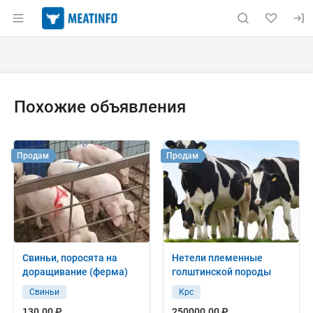
Раздел навигации по сайту meatinfo.ru
Объявление: Куплю: крс и бара
Информация о объявлении
Навигация и управление объявлением
Похожие объявления
Продам
Продам
Свиньи, поросята на
Нетели племенные
доращивание (ферма)
голштинской породы
Свиньи
Крс
130.00 ₽
250000.00 ₽