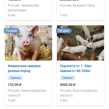
Россия, Чувашская
Россия, Великие Луки
республика
4 авг
7 авг
Продам
Продам
Фермеская свинина
Поросята от 7 -50кг.
разных пород
свиньи от 80-250кг
Свиньи
Свиньи
125.00 ₽
5000.00 ₽
Россия, Нижегородская
Россия, Волгоградская
область
область
6 авг
5 авг