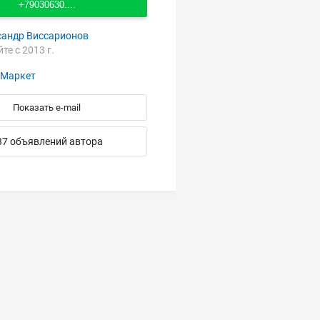
+79030630....
сандр Виссарионов
йте с 2013 г.
-Маркет
Показать e-mail
37 объявлений автора