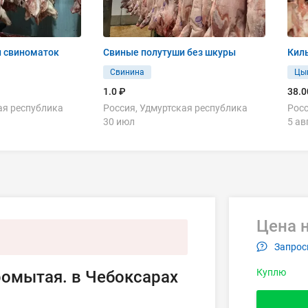
и свиноматок
Свиные полутуши без шкуры
Кил
Свинина
Цы
1.0 ₽
38.0
ая республика
Россия, Удмуртская республика
Росс
30 июл
5 ав
Цена н
Запрос
Куплю
ромытая. в Чебоксарах