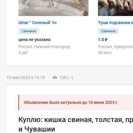
Шпиг " Соленый" 5+
Туши подсвинки 
Свинина
Свинина
цена не указана
1.0 ₽
Россия, Нижний Новгород
Россия, Удмуртск
4 авг
30 июл
10 мая 2023 в 16:19
158 (—)
Объявление было актуально до
10 июня 2023 г.
Куплю: кишка свиная, толстая, п
и Чувашии