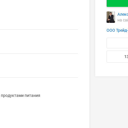
Алек
на са
ООО Трейд
1
й продуктами питания