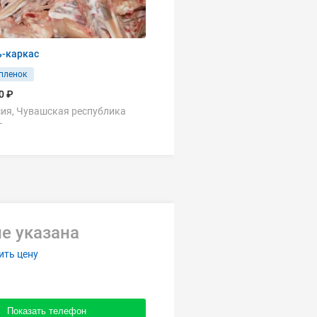
ь-каркас
пленок
0 ₽
ия, Чувашская республика
г
е указана
ить цену
Показать телефон