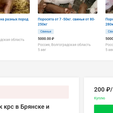
на разных пород
Поросята от 7 -50кг. свиньи от 80-
Поро
250кг
280
Свиньи
Св
5000.00 ₽
5000
одская область
Россия, Волгоградская область
Росс
5 авг
5 ав
200 ₽/
Куплю
 крс в Брянске и