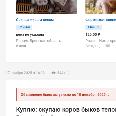
Свиньи живым весом
Фермеская свини
Свиньи
Свиньи
цена не указана
125.00 ₽
Россия, Брянская область
Россия, Нижегор
8 июл
Сегодня, 11:55
17 ноября 2025 в 16:12
544 (—)
Объявление было актуально до
18 декабря 2025 г.
Куплю: скупаю коров быков телок