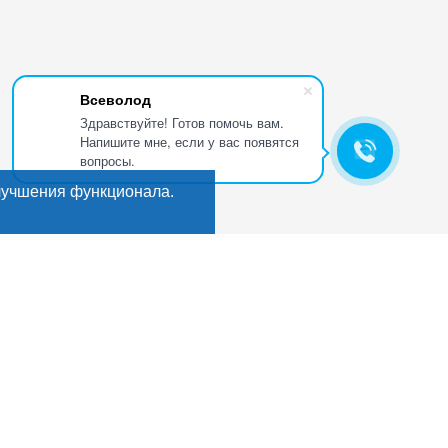
Всеволод
Здравствуйте! Готов помочь вам.
Напишите мне, если у вас появятся
вопросы.
лучшения функционала.
Искать
Поиск
ГИ
Мы в соцсетях:
кты