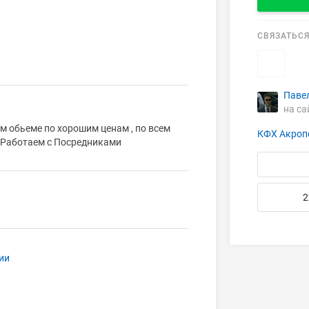
СВЯЗАТЬСЯ
Паве
на са
ом обьеме по хорошим ценам , по всем
КФХ Акроп
. Работаем с Посредниками
2
ии