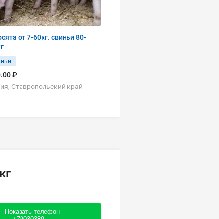
сята от 7-60кг. свиньи 80-
кг
иньи
.00 ₽
ия, Ставропольский край
г
кг
Показать телефон
+79030389....