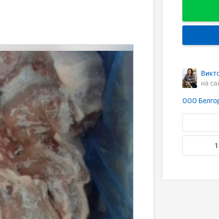
Викт
на са
ООО Белго
1