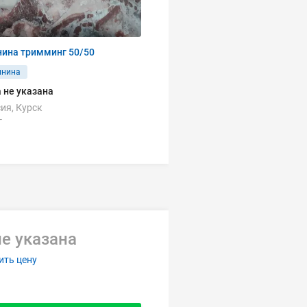
нина тримминг 50/50
инина
 не указана
ия, Курск
г
е указана
ить цену