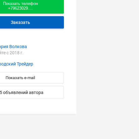
Показать телефон
+79623029....
Заказать
ория Волкова
йте с 2018 г.
родский Трейдер
Показать e-mail
5 объявлений автора