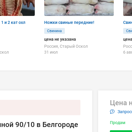
1 и 2 кат охл
Ножки свиные передние!
Сви
Свинина
Св
цена не указана
цена
Россия, Старый Оскол
Росс
Оскол
31 июл
6 ав
Цена н
Запрос
Продам
ной 90/10 в Белгороде