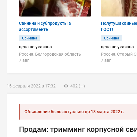
Свинина и субпродукты в
Полутуши свиные 
ассортименте
ГОСТ!
Свинина
Свинина
цена не указана
цена не указана
Россия, Белгородская область
Россия, Старый 
7 авг
7 авг
15 февраля 2022 в 17:32
402 (—)
Объявление было актуально до
18 марта 2022 г.
Продам: тримминг корпусной сви