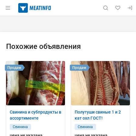
Раздел навигации по сайту meatinfo.ru
Объявление: Продам: грудинка
Информация о объявлении
Навигация и управление объявлением
Похожие объявления
Продам
Продам
Свинина и субпродукты в
Полутуши свиные 1 и 2
ассортименте
кат охл ГОСТ!
Свинина
Свинина
цена не указана
цена не указана