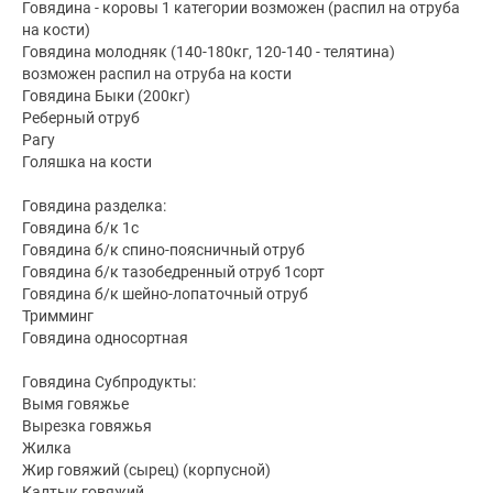
Говядина - коровы 1 категории возможен (распил на отруба
на кости)
Говядина молодняк (140-180кг, 120-140 - телятина)
возможен распил на отруба на кости
Говядина Быки (200кг)
Реберный отруб
Рагу
Голяшка на кости
Говядина разделка:
Говядина б/к 1с
Говядина б/к спино-поясничный отруб
Говядина б/к тазобедренный отруб 1сорт
Говядина б/к шейно-лопаточный отруб
Тримминг
Говядина односортная
Говядина Субпродукты:
Вымя говяжье
Вырезка говяжья
Жилка
Жир говяжий (сырец) (корпусной)
Калтык говяжий