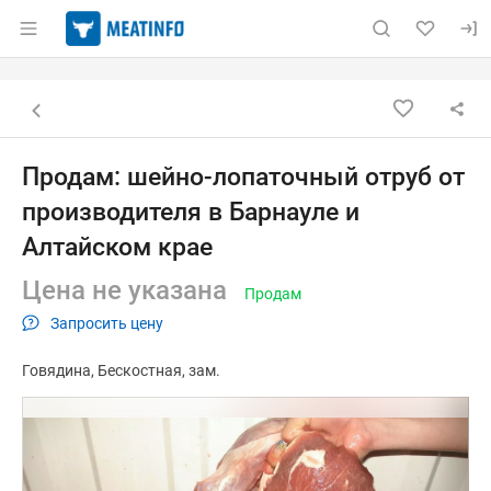
Раздел навигации по сайту meatinfo.ru
Объявление: Продам: шейно-ло
Информация о объявлении
Навигация и управление объявлением
Назад к списку объявлений
Продам: шейно-лопаточный отруб от
производителя в Барнауле и
Алтайском крае
Цена не указана
Продам
Запросить цену
Говядина
Бескостная
зам.