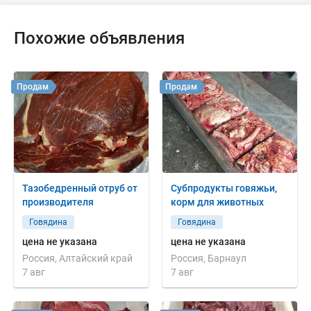
Похожие объявления
Продам
Продам
Тазобедренный отруб от
Субпродукты говяжьи,
производителя
корм для животных
Говядина
Говядина
цена не указана
цена не указана
Россия, Алтайский край
Россия, Барнаул
7 авг
7 авг