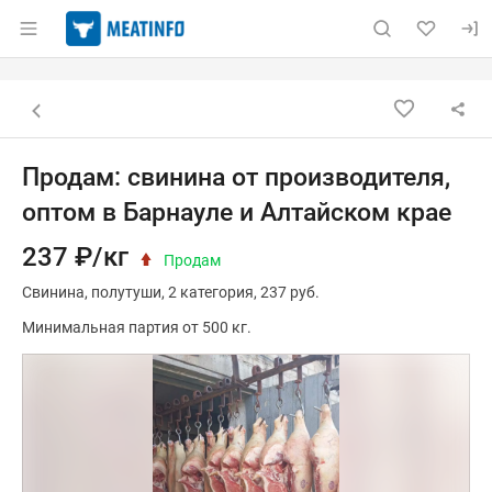
Раздел навигации по сайту meatinfo.ru
Объявление: Продам: свинина о
Информация о объявлении
Навигация и управление объявлением
Назад к списку объявлений
Продам: свинина от производителя,
оптом в Барнауле и Алтайском крае
237 ₽/кг
Продам
Свинина
полутуши
2 категория
237 руб.
Минимальная партия от 500 кг.