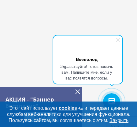
Всеволод
Здравствуйте! Готов помочь
вам. Напишите мне, если у
вас появятся вопросы.
АКЦИЯ - "Баннер
бесплатно"
Этот сайт использует
cookies
и передает данные
службам веб-аналитики для улучшения функционала.
ПЕРЕЙТИ
Дополнительная информация
Пользуясь сайтом, вы соглашаетесь с этим.
Закрыть
Поиск по сайту и ссы
Искать