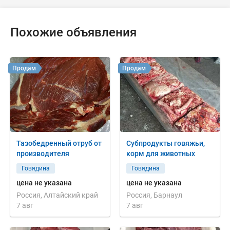
Похожие объявления
Продам
Продам
Тазобедренный отруб от
Субпродукты говяжьи,
производителя
корм для животных
Говядина
Говядина
цена не указана
цена не указана
Россия, Алтайский край
Россия, Барнаул
7 авг
7 авг