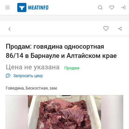
Раздел навигации по сайту meatinfo.ru
Объявление: Продам: говядина
Информация о объявлении
Навигация и управление объявлением
Назад к списку объявлений
Продам: говядина односортная
86/14 в Барнауле и Алтайском крае
Цена не указана
Продам
Запросить цену
Говядина
Бескостная
зам.