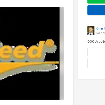
Олег
на са
ООО Агроф