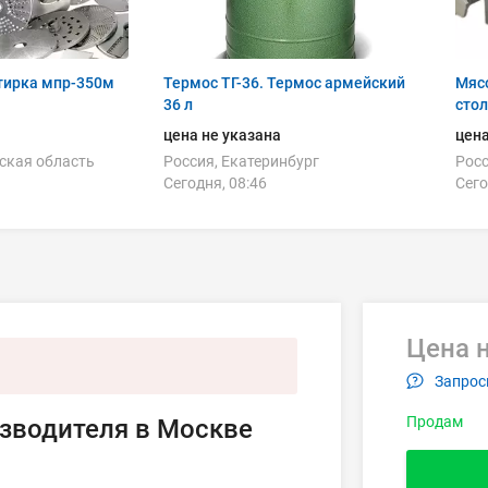
тирка мпр-350м
Термос ТГ-36. Термос армейский
Мясо
36 л
сто
цена не указана
цена
ская область
Россия, Екатеринбург
Росс
Сегодня, 08:46
Сего
Цена н
Запрос
Продам
зводителя в Москве