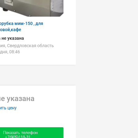
рубка мим-150 , для
ловой,кафе
 не указана
ия, Свердловская область
дня, 08:46
е указана
ить цену
Показать телефон
+7(905)118-31....