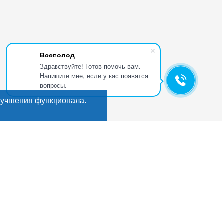
Всеволод
Здравствуйте! Готов помочь вам.
Напишите мне, если у вас появятся
вопросы.
лучшения функционала.
Искать
Поиск
ГИ
Мы в соцсетях:
кты