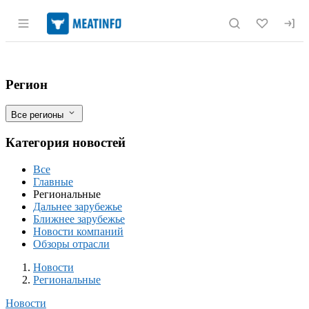
Раздел навигации по сайту meatinfo.r
В Дагестане приостановлено действие 
Фильтры
Регион
Все регионы
Категория новостей
Все
Главные
Региональные
Дальнее зарубежье
Ближнее зарубежье
Новости компаний
Обзоры отрасли
Новости
Разделы
Новости
Региональные
Новости