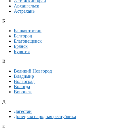
Алтайский край
Архангельск
Астрахань
Б
Башкортостан
Белгород
Благовещенск
Брянск
Бурятия
В
Великий Новгород
Владимир
Волгоград
Вологда
Воронеж
Д
Дагестан
Донецкая народная республика
Е