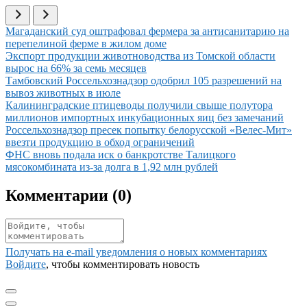
Иллюстрация новости
Магаданский суд оштрафовал фермера за антисанитарию на
перепелиной ферме в жилом доме
Иллюстрация новости
Экспорт продукции животноводства из Томской области
вырос на 66% за семь месяцев
Иллюстрация новости
Тамбовский Россельхознадзор одобрил 105 разрешений на
вывоз животных в июле
Иллюстрация новости
Калининградские птицеводы получили свыше полутора
миллионов импортных инкубационных яиц без замечаний
Иллюстрация новости
Россельхознадзор пресек попытку белорусской «Велес-Мит»
ввезти продукцию в обход ограничений
Иллюстрация новости
ФНС вновь подала иск о банкротстве Талицкого
мясокомбината из-за долга в 1,92 млн рублей
Комментарии (
0
)
Получать на e‑mail уведомления о новых комментариях
Войдите
, чтобы комментировать новость