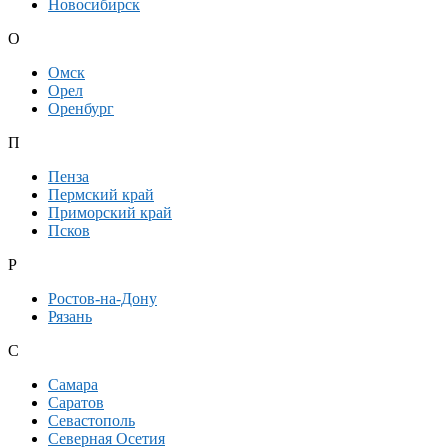
Новосибирск
О
Омск
Орел
Оренбург
П
Пенза
Пермский край
Приморский край
Псков
Р
Ростов-на-Дону
Рязань
С
Самара
Саратов
Севастополь
Северная Осетия