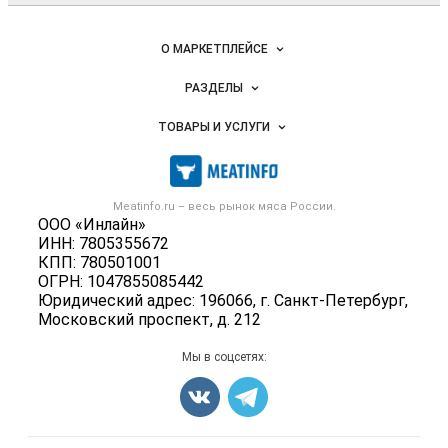
Важные разделы и контакты
Навигация по сайту
О МАРКЕТПЛЕЙСЕ
Новости Meatinfo.ru
РАЗДЕЛЫ
Услуги и цены
Объявления
ТОВАРЫ И УСЛУГИ
Размещение рекламы
Каталог компаний
Мясо, мясопродукты
Публичная оферта
Новости рынка
Скот в живом весе
Контактная информация
Форум
Meatinfo.ru – весь
рынок мяса
России.
Колбасы, сосиски, деликатесы
Политика обработки персональных данных
ООО «Инлайн»
Энциклопедия
Мясные полуфабрикаты
ИНН: 7805355672
Для СМИ
Бренды
КПП: 780501001
Мясные консервы
ОГРН: 1047855085442
Мониторинг
Мясные снеки
Юридический адрес: 196066, г. Санкт-Петербург,
Вакансии
Московский проспект, д. 212
Яйца
Блог
Добавить объявление
Мы в соцсетях:
Карта объявлений