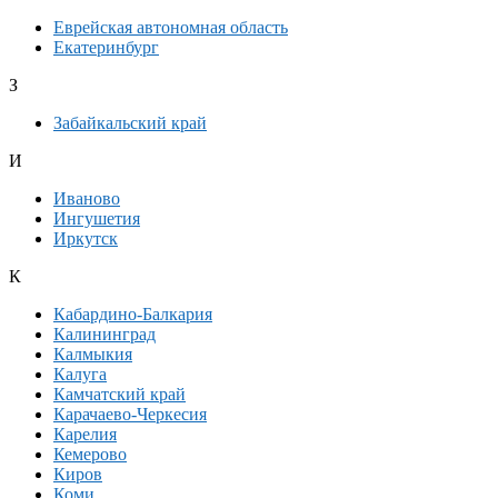
Еврейская автономная область
Екатеринбург
З
Забайкальский край
И
Иваново
Ингушетия
Иркутск
К
Кабардино-Балкария
Калининград
Калмыкия
Калуга
Камчатский край
Карачаево-Черкесия
Карелия
Кемерово
Киров
Коми