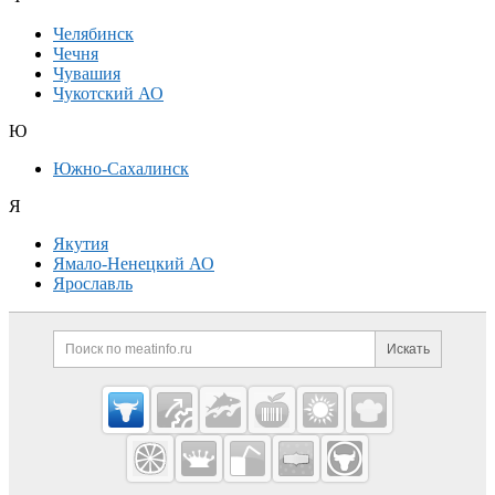
Челябинск
Чечня
Чувашия
Чукотский АО
Ю
Южно-Сахалинск
Я
Якутия
Ямало-Ненецкий АО
Ярославль
Дополнительная информация
Поиск по сайту и ссылк
Искать
Cсылки на полезные проекты
Meatinfo.ru —
мясо и
мясопродукты