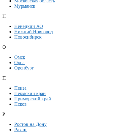
Московская область
Мурманск
Н
Ненецкий АО
Нижний Новгород
Новосибирск
О
Омск
Орел
Оренбург
П
Пенза
Пермский край
Приморский край
Псков
Р
Ростов-на-Дону
Рязань