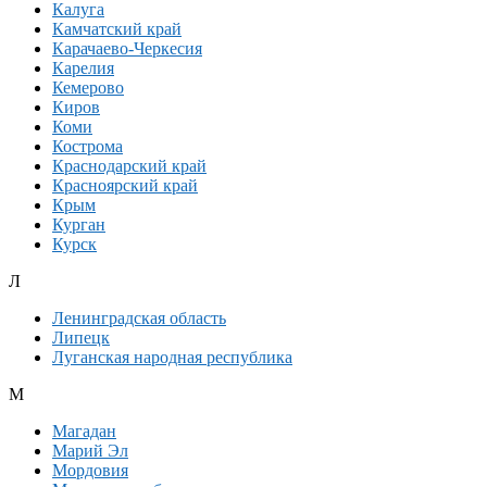
Калуга
Камчатский край
Карачаево-Черкесия
Карелия
Кемерово
Киров
Коми
Кострома
Краснодарский край
Красноярский край
Крым
Курган
Курск
Л
Ленинградская область
Липецк
Луганская народная республика
М
Магадан
Марий Эл
Мордовия