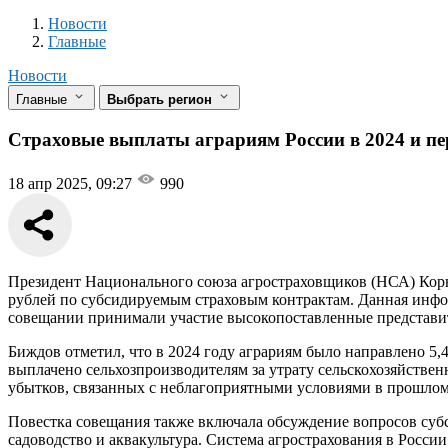
Новости
Разделы
Новости
Главные
Новости
Главные
Выбрать регион
Страховые выплаты аграриям России в 2024 и пер
18 апр 2025, 09:27
990
Президент Национального союза агростраховщиков (НСА) Корне
рублей по субсидируемым страховым контрактам. Данная инфо
совещании принимали участие высокопоставленные представит
Биждов отметил, что в 2024 году аграриям было направлено 5,4 
выплачено сельхозпроизводителям за утрату сельскохозяйствен
убытков, связанных с неблагоприятными условиями в прошлом
Повестка совещания также включала обсуждение вопросов субс
садоводство и аквакультура. Система агрострахования в Росси