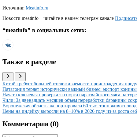
Источник:
Meatinfo.ru
Новости
meatinfo
– читайте в нашем телеграм канале
Подписать
“
meatinfo
” в социальных сетях:
Также в разделе
Иллюстрация новости
Китай требует большей отслеживаемости происхождения проду
Иллюстрация новости
Патагония теряет исторически важный бизнес: экспорт конины 
Иллюстрация новости
Начата ключевая проверка экспорта парагвайского мяса на тур
Иллюстрация новости
Чили: За двенадцать месяцев объем переработки баранины сокр
Иллюстрация новости
Воронежская область экспортировала 60 тыс. тонн животновод
Иллюстрация новости
Цены на индейку выросли на 8–10% в 2026 году из-за роста се
Комментарии (
0
)