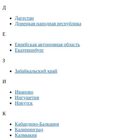
Д
Дагестан
Донецкая народная республика
Е
Еврейская автономная область
Екатеринбург
З
Забайкальский край
И
Иваново
Ингушетия
Иркутск
К
Кабардино-Балкария
Калининград
Калмыкия