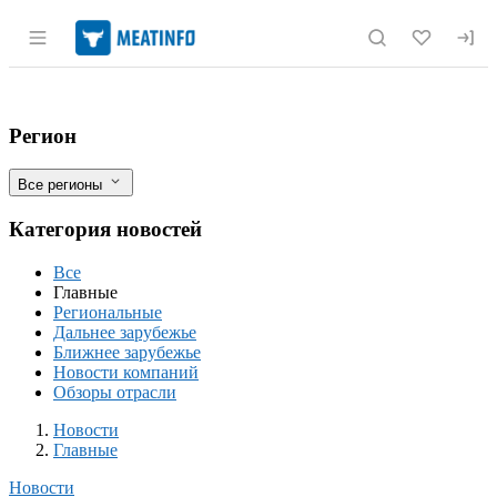
Раздел навигации по сайту meatinfo.r
Ространснадзор рассматривает отмену 
Фильтры
Регион
Все регионы
Категория новостей
Все
Главные
Региональные
Дальнее зарубежье
Ближнее зарубежье
Новости компаний
Обзоры отрасли
Новости
Разделы
Новости
Главные
Новости