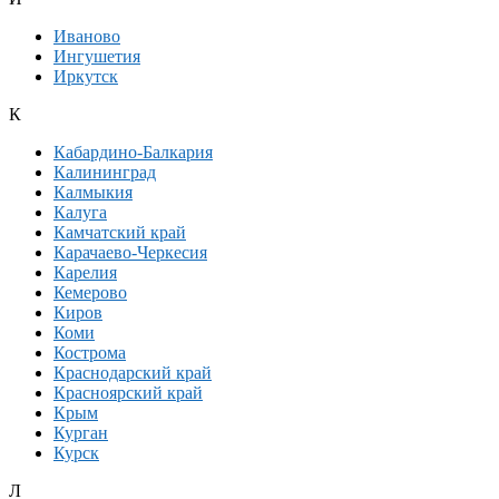
Иваново
Ингушетия
Иркутск
К
Кабардино-Балкария
Калининград
Калмыкия
Калуга
Камчатский край
Карачаево-Черкесия
Карелия
Кемерово
Киров
Коми
Кострома
Краснодарский край
Красноярский край
Крым
Курган
Курск
Л