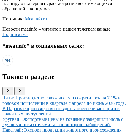
планируют завершить рассмотрение всех имеющихся
обращений к концу мая.
Источник:
Meatinfo.ru
Новости
meatinfo
– читайте в нашем телеграм канале
Подписаться
“
meatinfo
” в социальных сетях:
Также в разделе
Иллюстрация новости
Чили: Производство говяжьих туш сократилось на 7,1% в
годовом исчислении в квартале с апреля по июнь 2026 года.
Иллюстрация новости
В Парагвае производство говядины обеспечивает приток
валютных поступлений
Иллюстрация новости
Уругвай: Экспортные цены на говядину завершили июль с
лучшими показателями за всю историю наблюдений.
Иллюстрация новости
Парагвай: Экспорт продукции животного происхождения