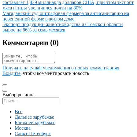
составляет 1,439 миллиарда долларов США, при этом экспорт
мяса птицы увеличился почти на 80%
Иллюстрация новости
Магаданский суд оштрафовал фермера за антисанитарию на
перепелиной ферме в жилом доме
Иллюстрация новости
Экспорт продукции животноводства из Томской области
вырос на 66% за семь месяцев
Комментарии (
0
)
Получать на e‑mail уведомления о новых комментариях
Войдите
, чтобы комментировать новость
Выбор региона
Поиск региона
Все
Дальнее зарубежье
Ближнее зарубежье
Москва
Санкт-Петербург