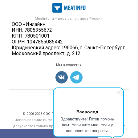
Каталог компаний
Мясо, мясопродукты
Публичная оферта
Новости рынка
Скот в живом весе
Контактная информация
Форум
Meatinfo.ru – весь
рынок мяса
России.
Колбасы, сосиски, деликатесы
Политика обработки персональных данных
ООО «Инлайн»
Энциклопедия
Мясные полуфабрикаты
ИНН: 7805355672
Для СМИ
Бренды
КПП: 780501001
Мясные консервы
ОГРН: 1047855085442
Мониторинг
Мясные снеки
Юридический адрес: 196066, г. Санкт-Петербург,
Вакансии
Московский проспект, д. 212
Яйца
Блог
Добавить объявление
Мы в соцсетях:
Карта объявлений
Счетчики, авторское право, логотипы
Всеволод
© 2006‑2026 ООО “Инлайн”. 12+ Все права защищены.
Здравствуйте! Готов помочь
Использование информации, размещенной на данном сайте,
вам. Напишите мне, если у
допускается только при размещении активной гиперссылки на
вас появятся вопросы.
сайт
meatinfo.ru