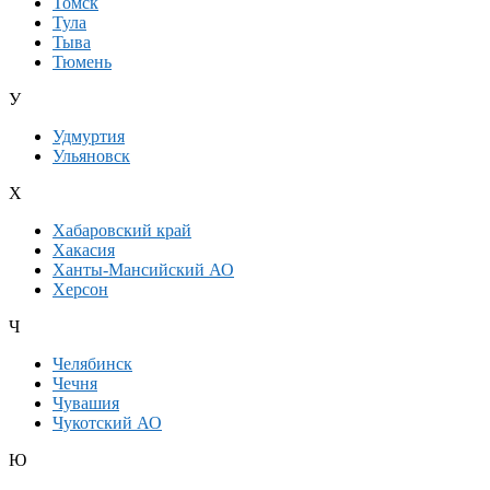
Томск
Тула
Тыва
Тюмень
У
Удмуртия
Ульяновск
Х
Хабаровский край
Хакасия
Ханты-Мансийский АО
Херсон
Ч
Челябинск
Чечня
Чувашия
Чукотский АО
Ю