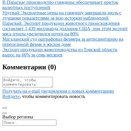
Иллюстрация новости
В Парагвае производство говядины обеспечивает приток
валютных поступлений
Иллюстрация новости
Уругвай: Экспортные цены на говядину завершили июль с
лучшими показателями за всю историю наблюдений.
Иллюстрация новости
Парагвай: Экспорт продукции животного происхождения
составляет 1,439 миллиарда долларов США, при этом экспорт
мяса птицы увеличился почти на 80%
Иллюстрация новости
Магаданский суд оштрафовал фермера за антисанитарию на
перепелиной ферме в жилом доме
Иллюстрация новости
Экспорт продукции животноводства из Томской области
вырос на 66% за семь месяцев
Комментарии (
0
)
Получать на e‑mail уведомления о новых комментариях
Войдите
, чтобы комментировать новость
Выбор региона
Поиск региона