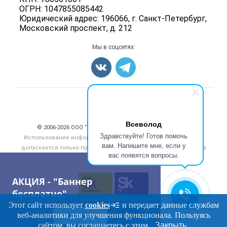
Мясные консервы
ОГРН: 1047855085442
Мониторинг
Мясные снеки
Юридический адрес: 196066, г. Санкт-Петербург,
Вакансии
Московский проспект, д. 212
Яйца
Блог
Добавить объявление
Мы в соцсетях:
Карта объявлений
Счетчики, авторское право, логотипы
Всеволод
© 2006‑2026 ООО “Инлайн”. 12+ Все права защищены.
Здравствуйте! Готов помочь
Использование информации, размещенной на данном сайте,
вам. Напишите мне, если у
допускается только при размещении активной гиперссылки на
вас появятся вопросы.
сайт
meatinfo.ru
АКЦИЯ - "Баннер
бесплатно"
Этот сайт использует
cookies
и передает данные службам
веб-аналитики для улучшения функционала. Пользуясь
ПЕРЕЙТИ
сайтом, вы соглашаетесь с этим.
Закрыть