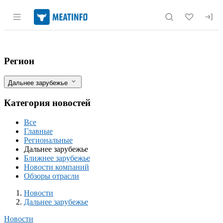
Раздел навигации по сайту meatinfo.r
Острая нехватка телок для замещения 
Фильтры
Регион
Дальнее зарубежье
Категория новостей
Все
Главные
Региональные
Дальнее зарубежье
Ближнее зарубежье
Новости компаний
Обзоры отрасли
Новости
Разделы
Новости
Дальнее зарубежье
Новости