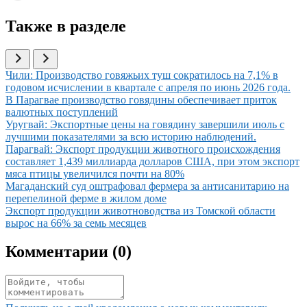
Также в разделе
Иллюстрация новости
Чили: Производство говяжьих туш сократилось на 7,1% в
годовом исчислении в квартале с апреля по июнь 2026 года.
Иллюстрация новости
В Парагвае производство говядины обеспечивает приток
валютных поступлений
Иллюстрация новости
Уругвай: Экспортные цены на говядину завершили июль с
лучшими показателями за всю историю наблюдений.
Иллюстрация новости
Парагвай: Экспорт продукции животного происхождения
составляет 1,439 миллиарда долларов США, при этом экспорт
мяса птицы увеличился почти на 80%
Иллюстрация новости
Магаданский суд оштрафовал фермера за антисанитарию на
перепелиной ферме в жилом доме
Иллюстрация новости
Экспорт продукции животноводства из Томской области
вырос на 66% за семь месяцев
Комментарии (
0
)