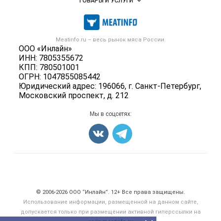
ТОВАРЫ И УСЛУГИ
Размещение рекламы
Каталог компаний
Мясо, мясопродукты
Публичная оферта
Новости рынка
Скот в живом весе
Контактная информация
Форум
Meatinfo.ru – весь
рынок мяса
России.
Колбасы, сосиски, деликатесы
Политика обработки персональных данных
ООО «Инлайн»
Энциклопедия
Мясные полуфабрикаты
ИНН: 7805355672
Для СМИ
Бренды
КПП: 780501001
Мясные консервы
ОГРН: 1047855085442
Мониторинг
Мясные снеки
Юридический адрес: 196066, г. Санкт-Петербург,
Вакансии
Московский проспект, д. 212
Яйца
Блог
Добавить объявление
Мы в соцсетях:
Карта объявлений
Счетчики, авторское право, логотипы
© 2006‑2026 ООО “Инлайн”. 12+ Все права защищены.
Использование информации, размещенной на данном сайте,
допускается только при размещении активной гиперссылки на