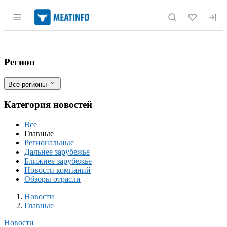
Раздел навигации по сайту meatinfo.r
Объявление о внесении изменения в при
Фильтры
Регион
Все регионы
Категория новостей
Все
Главные
Региональные
Дальнее зарубежье
Ближнее зарубежье
Новости компаний
Обзоры отрасли
Новости
Разделы
Новости
Главные
Новости