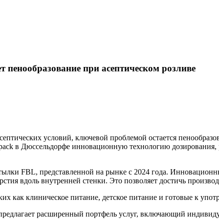
т пенообразование при асептическом розливе
птических условий, ключевой проблемой остается пенообразова
erpack в Дюссельдорфе инновационную технологию дозирования, 
утылки FBL, представленной на рынке с 2024 года. Инновацион
рстия вдоль внутренней стенки. Это позволяет достичь производ
ких как клиническое питание, детское питание и готовые к упо
предлагает расширенный портфель услуг, включающий индивиду