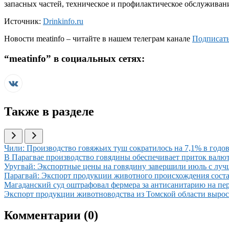
запасных частей, техническое и профилактическое обслуживан
Источник:
Drinkinfo.ru
Новости
meatinfo
– читайте в нашем телеграм канале
Подписать
“
meatinfo
” в социальных сетях:
Также в разделе
Иллюстрация новости
Чили: Производство говяжьих туш сократилось на 7,1% в годов
Иллюстрация новости
В Парагвае производство говядины обеспечивает приток вал
Иллюстрация новости
Уругвай: Экспортные цены на говядину завершили июль с луч
Иллюстрация новости
Парагвай: Экспорт продукции животного происхождения соста
Иллюстрация новости
Магаданский суд оштрафовал фермера за антисанитарию на пе
Иллюстрация новости
Экспорт продукции животноводства из Томской области вырос 
Комментарии (
0
)