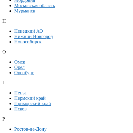
Мордовия
Московская область
Мурманск
Н
Ненецкий АО
Нижний Новгород
Новосибирск
О
Омск
Орел
Оренбург
П
Пенза
Пермский край
Приморский край
Псков
Р
Ростов-на-Дону