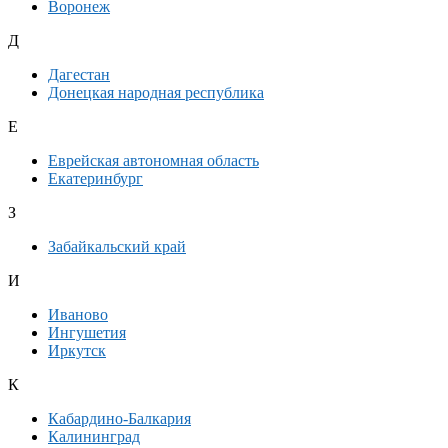
Воронеж
Д
Дагестан
Донецкая народная республика
Е
Еврейская автономная область
Екатеринбург
З
Забайкальский край
И
Иваново
Ингушетия
Иркутск
К
Кабардино-Балкария
Калининград