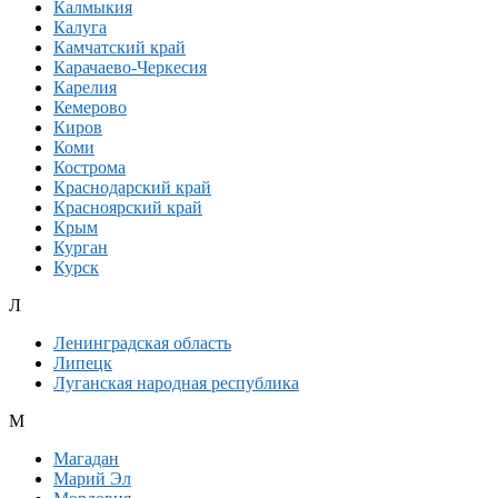
Калмыкия
Калуга
Камчатский край
Карачаево-Черкесия
Карелия
Кемерово
Киров
Коми
Кострома
Краснодарский край
Красноярский край
Крым
Курган
Курск
Л
Ленинградская область
Липецк
Луганская народная республика
М
Магадан
Марий Эл