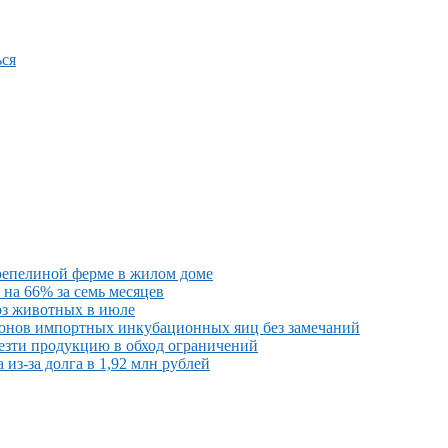
ся
репелиной ферме в жилом доме
на 66% за семь месяцев
оз животных в июле
онов импортных инкубационных яиц без замечаний
везти продукцию в обход ограничений
из-за долга в 1,92 млн рублей