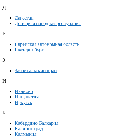
Д
Дагестан
Донецкая народная республика
Е
Еврейская автономная область
Екатеринбург
З
Забайкальский край
И
Иваново
Ингушетия
Иркутск
К
Кабардино-Балкария
Калининград
Калмыкия