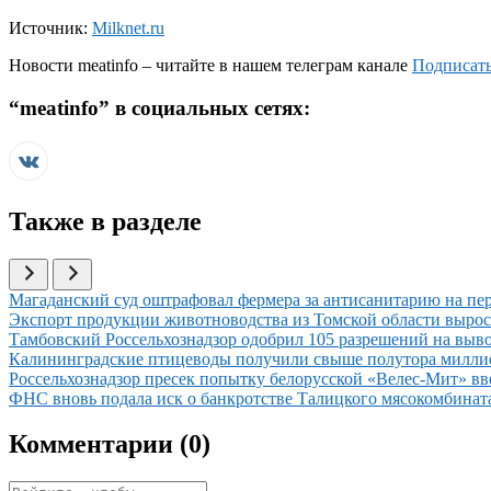
Источник:
Milknet.ru
Новости
meatinfo
– читайте в нашем телеграм канале
Подписать
“
meatinfo
” в социальных сетях:
Также в разделе
Иллюстрация новости
Магаданский суд оштрафовал фермера за антисанитарию на пе
Иллюстрация новости
Экспорт продукции животноводства из Томской области вырос 
Иллюстрация новости
Тамбовский Россельхознадзор одобрил 105 разрешений на выв
Иллюстрация новости
Калининградские птицеводы получили свыше полутора милли
Иллюстрация новости
Россельхознадзор пресек попытку белорусской «Велес-Мит» в
Иллюстрация новости
ФНС вновь подала иск о банкротстве Талицкого мясокомбината 
Комментарии (
0
)