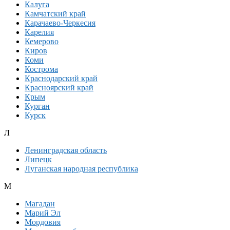
Калуга
Камчатский край
Карачаево-Черкесия
Карелия
Кемерово
Киров
Коми
Кострома
Краснодарский край
Красноярский край
Крым
Курган
Курск
Л
Ленинградская область
Липецк
Луганская народная республика
М
Магадан
Марий Эл
Мордовия