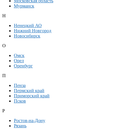
Московская область
Мурманск
Н
Ненецкий АО
Нижний Новгород
Новосибирск
О
Омск
Орел
Оренбург
П
Пенза
Пермский край
Приморский край
Псков
Р
Ростов-на-Дону
Рязань