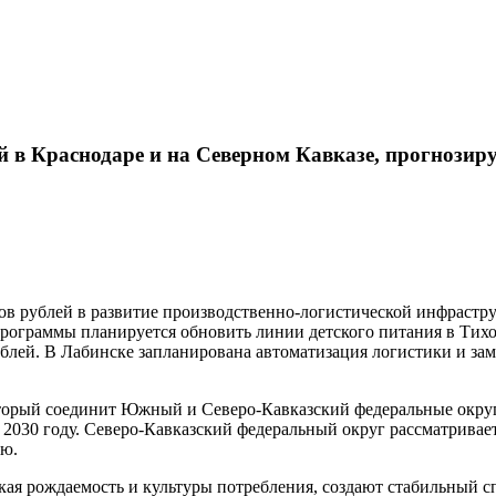
й в Краснодаре и на Северном Кавказе, прогнозиру
в рублей в развитие производственно-логистической инфраструк
ограммы планируется обновить линии детского питания в Тихоре
блей. В Лабинске запланирована автоматизация логистики и з
оторый соединит Южный и Северо-Кавказский федеральные округа
к 2030 году. Северо-Кавказский федеральный округ рассматривае
ию.
окая рождаемость и культуры потребления, создают стабильный с