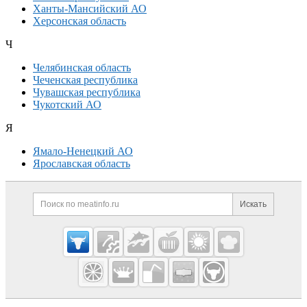
Ханты-Мансийский АО
Херсонская область
Ч
Челябинская область
Чеченская республика
Чувашская республика
Чукотский АО
Я
Ямало-Ненецкий АО
Ярославская область
Дополнительная информация
Поиск по сайту и ссылк
Искать
Cсылки на полезные проекты
Meatinfo.ru —
мясо и
мясопродукты