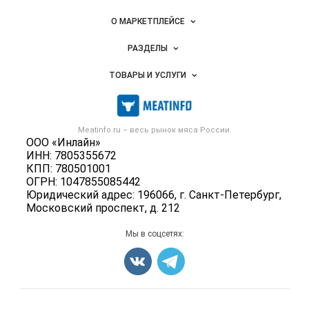
Важные разделы и контакты
Навигация по сайту
О МАРКЕТПЛЕЙСЕ
Новости Meatinfo.ru
РАЗДЕЛЫ
Услуги и цены
Объявления
ТОВАРЫ И УСЛУГИ
Размещение рекламы
Каталог компаний
Мясо, мясопродукты
Публичная оферта
Новости рынка
Скот в живом весе
Контактная информация
Форум
Meatinfo.ru – весь
рынок мяса
России.
Колбасы, сосиски, деликатесы
Политика обработки персональных данных
ООО «Инлайн»
Энциклопедия
Мясные полуфабрикаты
ИНН: 7805355672
Для СМИ
Бренды
КПП: 780501001
Мясные консервы
ОГРН: 1047855085442
Мониторинг
Мясные снеки
Юридический адрес: 196066, г. Санкт-Петербург,
Вакансии
Московский проспект, д. 212
Яйца
Блог
Добавить объявление
Мы в соцсетях:
Карта объявлений