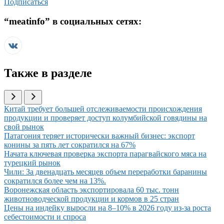
Подписаться
“
meatinfo
” в социальных сетях:
Также в разделе
Иллюстрация новости
Китай требует большей отслеживаемости происхождения
продукции и проверяет доступ колумбийской говядины на
свой рынок
Иллюстрация новости
Патагония теряет исторически важный бизнес: экспорт
конины за пять лет сократился на 67%
Иллюстрация новости
Начата ключевая проверка экспорта парагвайского мяса на
турецкий рынок
Иллюстрация новости
Чили: За двенадцать месяцев объем переработки баранины
сократился более чем на 13%.
Иллюстрация новости
Воронежская область экспортировала 60 тыс. тонн
животноводческой продукции и кормов в 25 стран
Иллюстрация новости
Цены на индейку выросли на 8–10% в 2026 году из-за роста
себестоимости и спроса