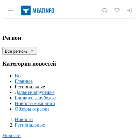
Раздел навигации по сайту meatinfo.r
Инвестор завершил I этап проекта по с
Фильтры
Регион
Все регионы
Категория новостей
Все
Главные
Региональные
Дальнее зарубежье
Ближнее зарубежье
Новости компаний
Обзоры отрасли
Новости
Разделы
Новости
Региональные
Новости