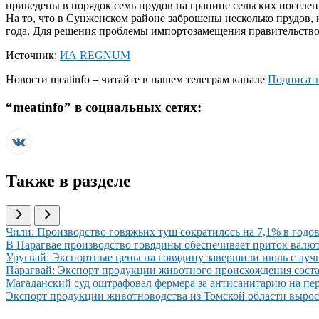
приведены в порядок семь прудов на границе сельских поселе
На то, что в Сунженском районе заброшены несколько прудов,
года. Для решения проблемы импортозамещения правительство
Источник:
ИА REGNUM
Новости
meatinfo
– читайте в нашем телеграм канале
Подписать
“
meatinfo
” в социальных сетях:
Также в разделе
Иллюстрация новости
Чили: Производство говяжьих туш сократилось на 7,1% в годов
Иллюстрация новости
В Парагвае производство говядины обеспечивает приток вал
Иллюстрация новости
Уругвай: Экспортные цены на говядину завершили июль с луч
Иллюстрация новости
Парагвай: Экспорт продукции животного происхождения соста
Иллюстрация новости
Магаданский суд оштрафовал фермера за антисанитарию на пе
Иллюстрация новости
Экспорт продукции животноводства из Томской области вырос 