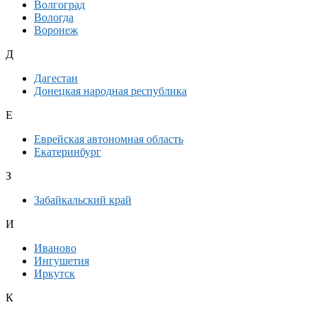
Волгоград
Вологда
Воронеж
Д
Дагестан
Донецкая народная республика
Е
Еврейская автономная область
Екатеринбург
З
Забайкальский край
И
Иваново
Ингушетия
Иркутск
К