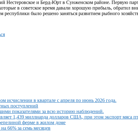
ний Нестеровское и Берд-Юрт в Сунженском районе. Первую парт
 которые в советское время давали хорошую прибыль, обратил в
м республики было решено заняться развитием рыбного хозяйств
ся
ом исчислении в квартале с апреля по июнь 2026 года.
ютных поступлений
шими показателями за всю историю наблюдений.
вляет 1,439 миллиарда долларов США, при этом экспорт мяса п
репелиной ферме в жилом доме
на 66% за семь месяцев