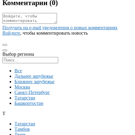
Комментарии (
0
)
Получать на e‑mail уведомления о новых комментариях
Войдите
, чтобы комментировать новость
Выбор региона
Поиск региона
Все
Дальнее зарубежье
Ближнее зарубежье
Москва
Санкт-Петербург
Татарстан
Башкортостан
Т
Татарстан
Тамбов
Тверь