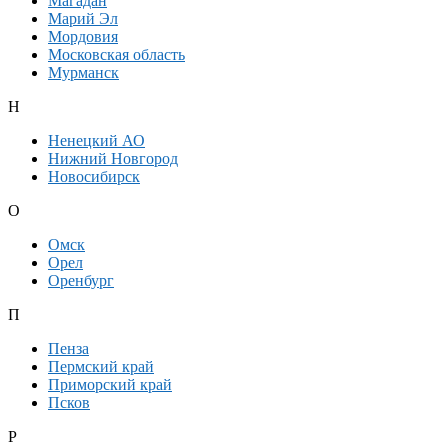
Магадан
Марий Эл
Мордовия
Московская область
Мурманск
Н
Ненецкий АО
Нижний Новгород
Новосибирск
О
Омск
Орел
Оренбург
П
Пенза
Пермский край
Приморский край
Псков
Р