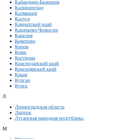
Кабардино-Балкария
Калининград
Калмыкия
Калуга
Камчатский край
Карачаево-Черкесия
Карелия
Кемерово
Киров
Коми
Кострома
Краснодарский край
Красноярский край
Крым
Курган
Курск
Л
Ленинградская область
Липецк
Луганская народная республика
М