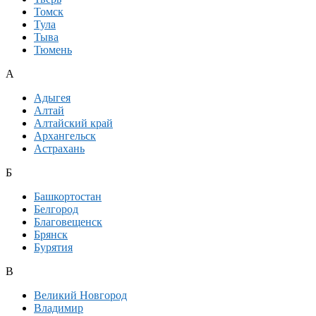
Томск
Тула
Тыва
Тюмень
А
Адыгея
Алтай
Алтайский край
Архангельск
Астрахань
Б
Башкортостан
Белгород
Благовещенск
Брянск
Бурятия
В
Великий Новгород
Владимир