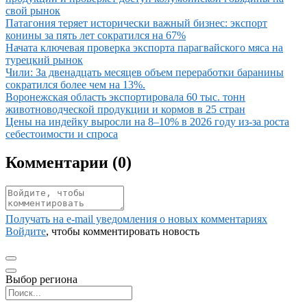
свой рынок
Иллюстрация новости
Патагония теряет исторически важный бизнес: экспорт
конины за пять лет сократился на 67%
Иллюстрация новости
Начата ключевая проверка экспорта парагвайского мяса на
турецкий рынок
Иллюстрация новости
Чили: За двенадцать месяцев объем переработки баранины
сократился более чем на 13%.
Иллюстрация новости
Воронежская область экспортировала 60 тыс. тонн
животноводческой продукции и кормов в 25 стран
Иллюстрация новости
Цены на индейку выросли на 8–10% в 2026 году из-за роста
себестоимости и спроса
Комментарии (
0
)
Получать на e‑mail уведомления о новых комментариях
Войдите
, чтобы комментировать новость
Выбор региона
Поиск региона