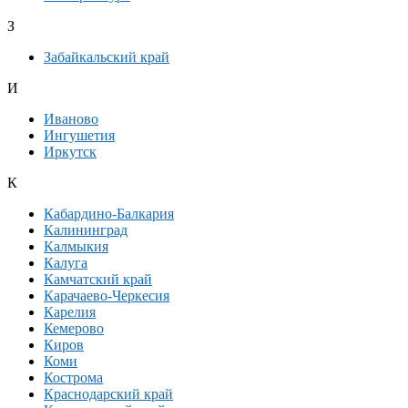
З
Забайкальский край
И
Иваново
Ингушетия
Иркутск
К
Кабардино-Балкария
Калининград
Калмыкия
Калуга
Камчатский край
Карачаево-Черкесия
Карелия
Кемерово
Киров
Коми
Кострома
Краснодарский край