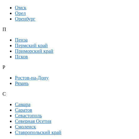
Омск
Орел
Оренбург
П
Пенза
Пермский край
Приморский край
Псков
Р
Ростов-на-Дону
Рязань
С
Самара
Саратов
Севастополь
Северная Осетия
Смоленск
Ставропольский край