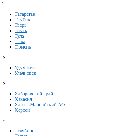
Т
Татарстан
Тамбов
Тверь
Томск
Тула
Тыва
Тюмень
У
Удмуртия
Ульяновск
Х
Хабаровский край
Хакасия
Ханты-Мансийский АО
Херсон
Ч
Челябинск