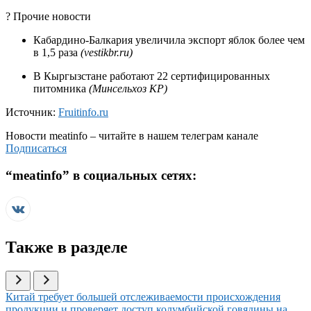
? Прочие новости
Кабардино-Балкария увеличила экспорт яблок более чем
в 1,5 раза
(vestikbr.ru)
В Кыргызстане работают 22 сертифицированных
питомника
(Минсельхоз КР)
Источник:
Fruitinfo.ru
Новости
meatinfo
– читайте в нашем телеграм канале
Подписаться
“
meatinfo
” в социальных сетях:
Также в разделе
Иллюстрация новости
Китай требует большей отслеживаемости происхождения
продукции и проверяет доступ колумбийской говядины на