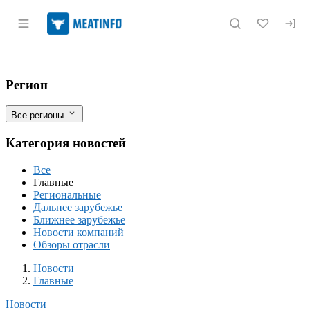
Раздел навигации по сайту meatinfo.r
Фруктово-ягодный дайджест: ключевые 
Фильтры
Регион
Все регионы
Категория новостей
Все
Главные
Региональные
Дальнее зарубежье
Ближнее зарубежье
Новости компаний
Обзоры отрасли
Новости
Разделы
Новости
Главные
Новости