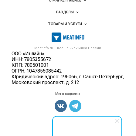
Важные разделы и контакты
О МАРКЕТПЛЕЙСЕ
Новости Meatinfo.ru
РАЗДЕЛЫ
Услуги и цены
Объявления
ТОВАРЫ И УСЛУГИ
Размещение рекламы
Каталог компаний
Мясо, мясопродукты
Публичная оферта
Новости рынка
Скот в живом весе
Контактная информация
Форум
Meatinfo.ru – весь
рынок мяса
России.
Колбасы, сосиски, деликатесы
Политика обработки персональных данных
ООО «Инлайн»
Энциклопедия
Мясные полуфабрикаты
ИНН: 7805355672
Для СМИ
Бренды
КПП: 780501001
Мясные консервы
ОГРН: 1047855085442
Мониторинг
Мясные снеки
Юридический адрес: 196066, г. Санкт-Петербург,
Вакансии
Московский проспект, д. 212
Яйца
Блог
Добавить объявление
Мы в соцсетях:
Карта объявлений
Счетчики, авторское право, логотипы